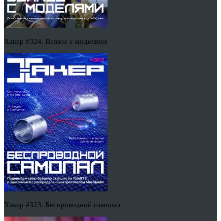
Хакер #324. Всякое с моделями
Хакер #323. Беспроводной самопал