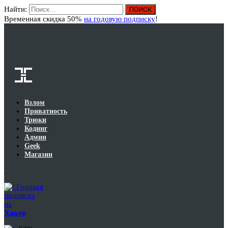
Найти:
Вход
Временная скидка 50%
на годовую подписку
!
Взлом
Приватность
Трюки
Кодинг
Админ
Geek
Магазин
Годовая
подписка
на
Хакер