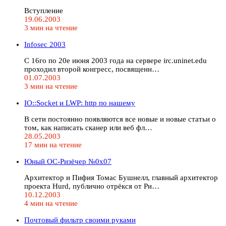
Вступление
19.06.2003
3 мин на чтение
Infosec 2003
С 16го по 20е июня 2003 года на сервере irc.uninet.edu
проходил второй конгресс, посвященн…
01.07.2003
3 мин на чтение
IO::Socket и LWP: http по нашему
В сети постоянно появляются все новые и новые статьи о
том, как написать сканер или веб фл…
28.05.2003
17 мин на чтение
Юный ОС-Ризёчер №0x07
Архитектор и Пифия Томас Бушнелл, главный архитектор
проекта Hurd, публично отрёкся от Ри…
10.12.2003
4 мин на чтение
Почтовый фильтр своими руками