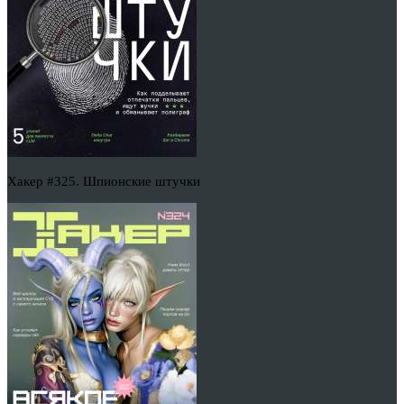
Хакер #325. Шпионские штучки