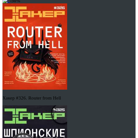
-50%
Хакер #326. Router from Hell