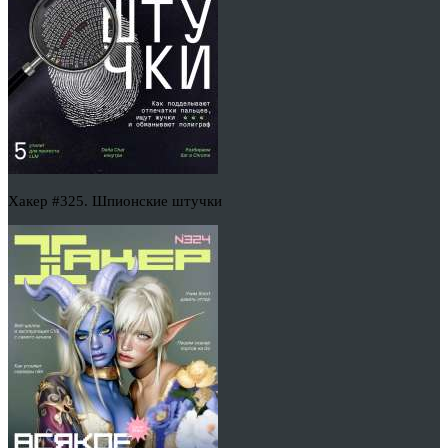
Хакер #325. Шпионские штучки