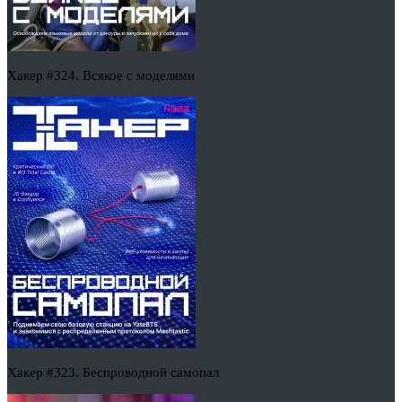
Хакер #324. Всякое с моделями
Хакер #323. Беспроводной самопал