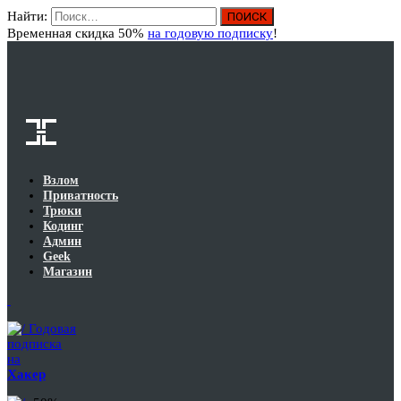
Найти:
Вход
Временная скидка 50%
на годовую подписку
!
Взлом
Приватность
Трюки
Кодинг
Админ
Geek
Магазин
Годовая
подписка
на
Хакер