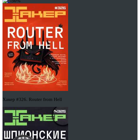
-50%
Хакер #326. Router from Hell