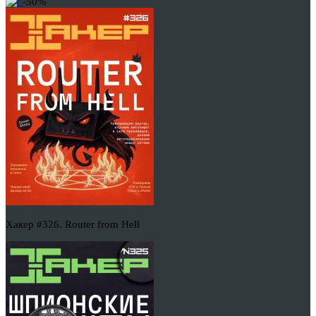
-50%
Хакер #326. Router from Hell