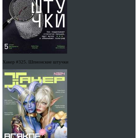
Хакер #325. Шпионские штучки