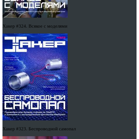
Хакер #324. Всякое с моделями
Хакер #323. Беспроводной самопал