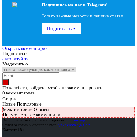
Подпишись на наc в Telegram!
Только важные новости и лучшие статьи
Подписаться
Открыть комментарии
Подписаться
авторизуйтесь
Уведомить о
Пожалуйста, войдите, чтобы прокомментировать
0
комментариев
Старые
Новые
Популярные
Межтекстовые Отзывы
Посмотреть все комментарии
Вопросы по материалам и подписке:
support@glc.ru
Отдел рекламы и спецпроектов:
yakovleva.a@glc.ru
Контент
18+