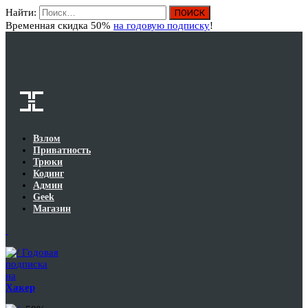
Найти:
Вход
Временная скидка 50%
на годовую подписку
!
Взлом
Приватность
Трюки
Кодинг
Админ
Geek
Магазин
Годовая
подписка
на
Хакер