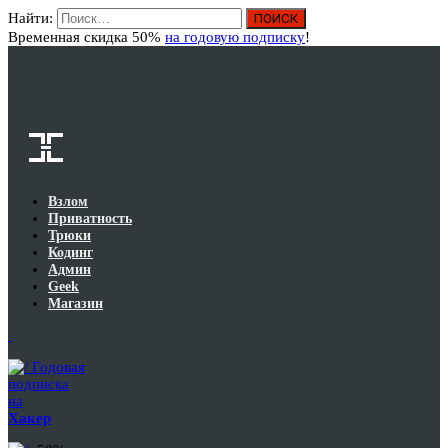
Найти:
Вход
Временная скидка 50%
на годовую подписку
!
Взлом
Приватность
Трюки
Кодинг
Админ
Geek
Магазин
Годовая
подписка
на
Хакер