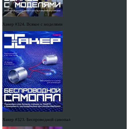
Хакер #324. Всякое с моделями
Хакер #323. Беспроводной самопал