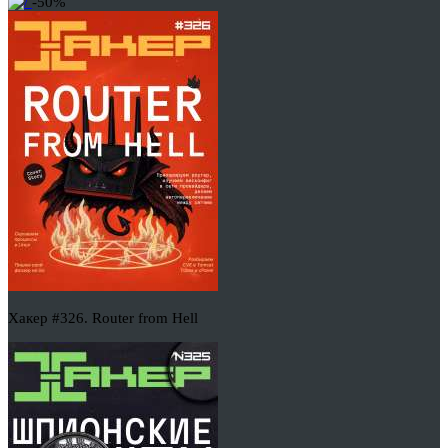
-50%
Хакер #326. Router from Hell