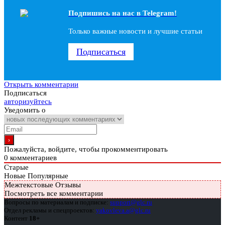
Подпишись на наc в Telegram!
Только важные новости и лучшие статьи
Подписаться
Открыть комментарии
Подписаться
авторизуйтесь
Уведомить о
Пожалуйста, войдите, чтобы прокомментировать
0
комментариев
Старые
Новые
Популярные
Межтекстовые Отзывы
Посмотреть все комментарии
Вопросы по материалам и подписке:
support@glc.ru
Отдел рекламы и спецпроектов:
yakovleva.a@glc.ru
Контент
18+