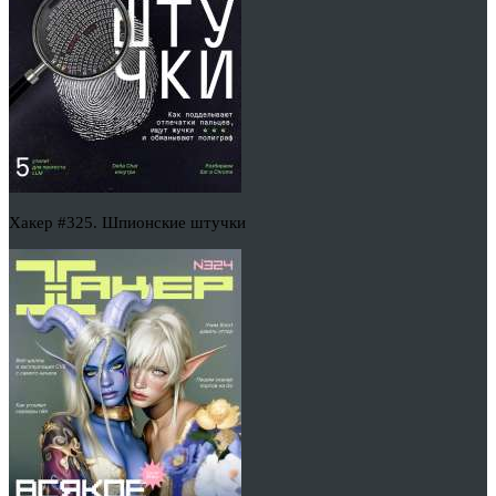
Хакер #325. Шпионские штучки