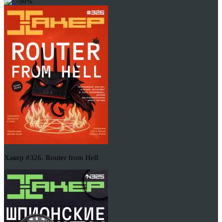
-50%
Хакер #326. Router from Hell