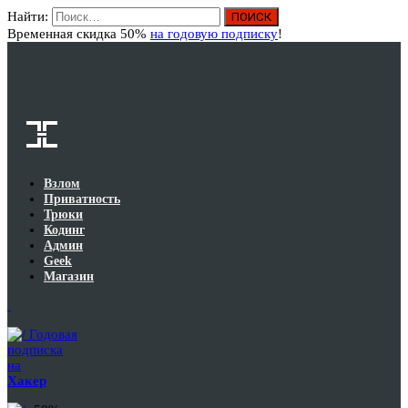
Найти:
Вход
Временная скидка 50%
на годовую подписку
!
Взлом
Приватность
Трюки
Кодинг
Админ
Geek
Магазин
Годовая
подписка
на
Хакер