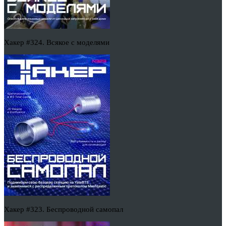
Хакер #324. Всякое с моделями
Хакер #323. Беспроводной самопал