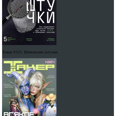
Хакер #325. Шпионские штучки