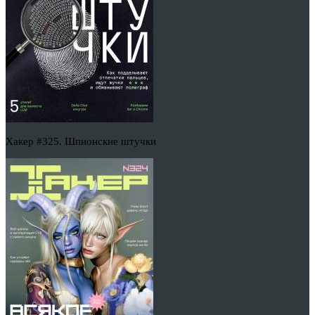
Хакер #325. Шпионские штучки