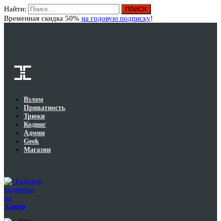
Найти:
Вход
Временная скидка 50%
на годовую подписку
!
Взлом
Приватность
Трюки
Кодинг
Админ
Geek
Магазин
Годовая
подписка
на
Хакер