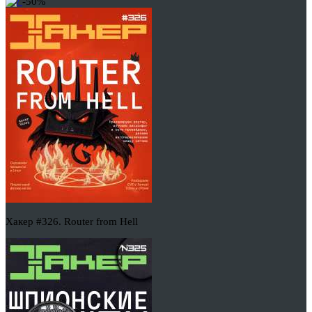
-50%
Хакер #326. Router from Hell