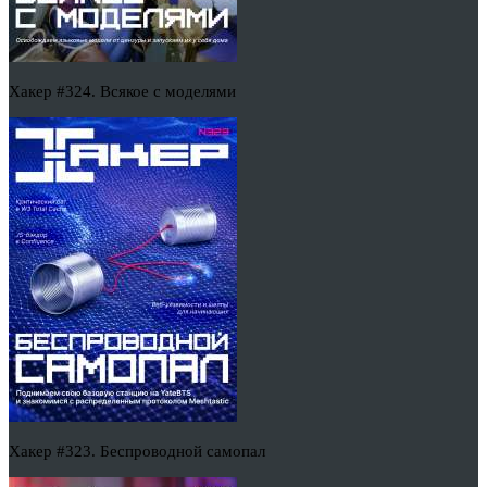
Хакер #324. Всякое с моделями
Хакер #323. Беспроводной самопал