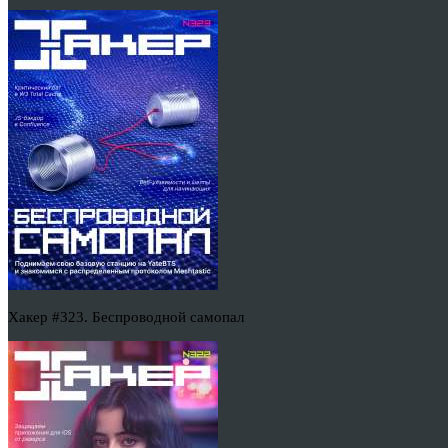
Хакер #323. Беспроводной самопал