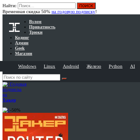
Найти:
Временная скидка 50%
на годовую подписку
!
Взлом
Приватность
Трюки
Кодинг
Админ
Geek
Магазин
Windows
Linux
Android
Железо
Python
AI
Годовая
подписка
на
Хакер
-50%