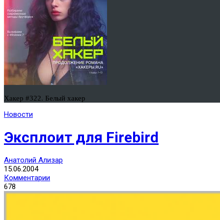
Хакер #322. Белый хакер
Новости
Эксплоит для Firebird
Анатолий Ализар
15.06.2004
Комментарии
678