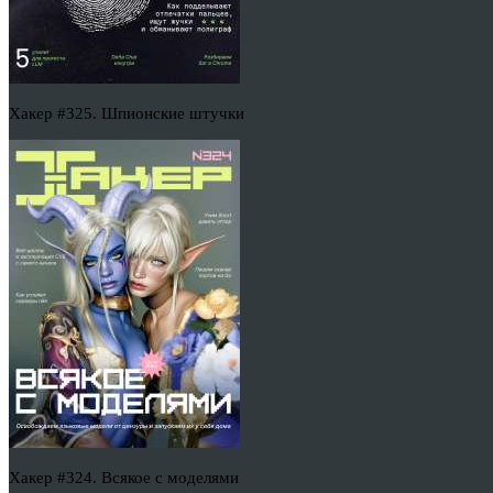
Хакер #325. Шпионские штучки
Хакер #324. Всякое с моделями