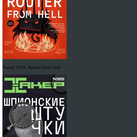
Хакер #326. Router from Hell