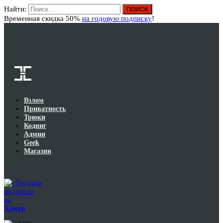
Найти:
Вход
Временная скидка 50%
на годовую подписку
!
Взлом
Приватность
Трюки
Кодинг
Админ
Geek
Магазин
Годовая
подписка
на
Хакер