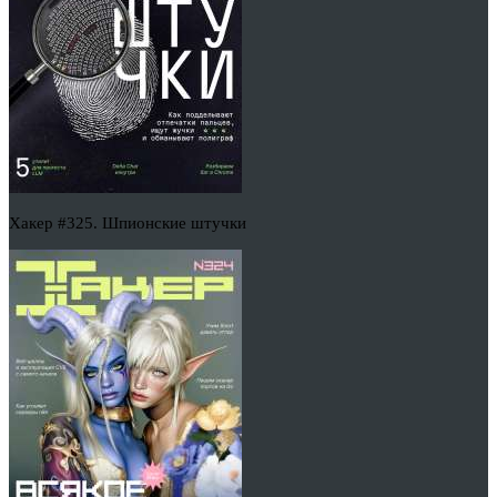
Хакер #325. Шпионские штучки