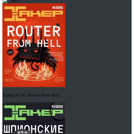
-50%
Хакер #326. Router from Hell