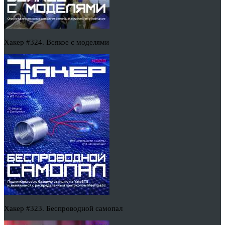
Хакер #324. Всякое с моделями
Хакер #323. Беспроводной самопал