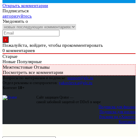
Открыть комментарии
Подписаться
авторизуйтесь
Уведомить о
Пожалуйста, войдите, чтобы прокомментировать
0
комментариев
Старые
Новые
Популярные
Межтекстовые Отзывы
Посмотреть все комментарии
Вопросы по материалам и подписке:
support@glc.ru
Отдел рекламы и спецпроектов:
yakovleva.a@glc.ru
Контент
18+
Сайт защищен Qrator —
самой забойной защитой от DDoS в мире
Подписка для физлиц
Подписка для юрлиц
Реклама на «Хакере»
Контакты