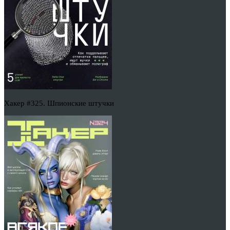
Хакер #325. Шпионские штучки