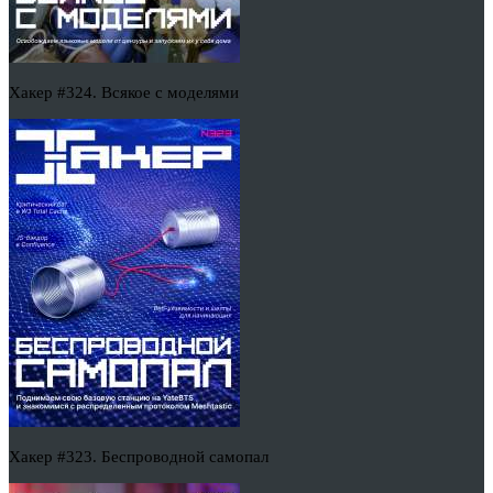
Хакер #324. Всякое с моделями
Хакер #323. Беспроводной самопал