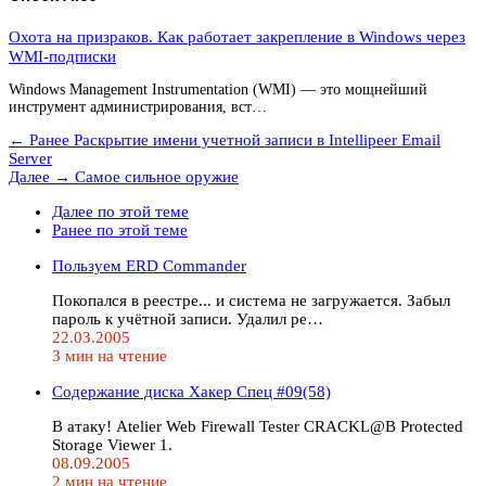
Охота на призраков. Как работает закрепление в Windows через
WMI-подписки
Windows Management Instrumentation (WMI) — это мощнейший
инструмент администрирования, вст…
← Ранее
Раскрытие имени учетной записи в Intellipeer Email
Server
Далее →
Самое сильное оружие
Далее по этой теме
Ранее по этой теме
Пользуем ERD Commander
Покопался в реестре... и система не загружается. Забыл
пароль к учётной записи. Удалил ре…
22.03.2005
3 мин на чтение
Содержание диска Хакер Спец #09(58)
В атаку! Atelier Web Firewall Tester CRACKL@B Protected
Storage Viewer 1.
08.09.2005
2 мин на чтение