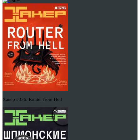
-50%
Хакер #326. Router from Hell