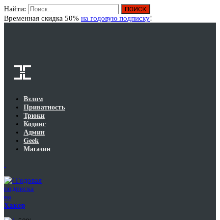
Найти:
Вход
Временная скидка 50%
на годовую подписку
!
Взлом
Приватность
Трюки
Кодинг
Админ
Geek
Магазин
Годовая
подписка
на
Хакер