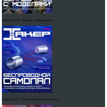
Хакер #324. Всякое с моделями
Хакер #323. Беспроводной самопал