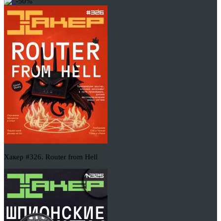
-50%
Хакер #326. Router from Hell