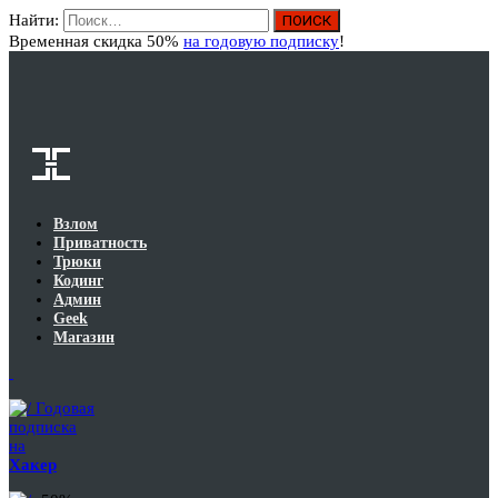
Найти:
Вход
Временная скидка 50%
на годовую подписку
!
Взлом
Приватность
Трюки
Кодинг
Админ
Geek
Магазин
Годовая
подписка
на
Хакер