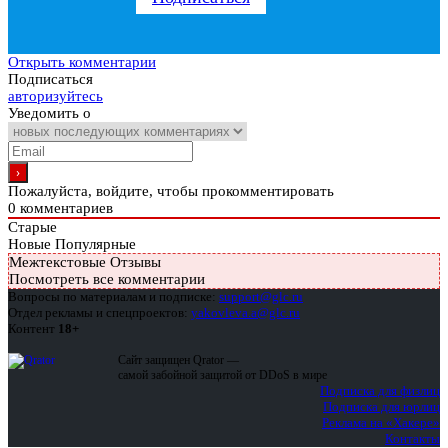
Открыть комментарии
Подписаться
авторизуйтесь
Уведомить о
Пожалуйста, войдите, чтобы прокомментировать
0
комментариев
Старые
Новые
Популярные
Межтекстовые Отзывы
Посмотреть все комментарии
Вопросы по материалам и подписке:
support@glc.ru
Отдел рекламы и спецпроектов:
yakovleva.a@glc.ru
Контент
18+
Сайт защищен Qrator —
самой забойной защитой от DDoS в мире
Подписка для физлиц
Подписка для юрлиц
Реклама на «Хакере»
Контакты