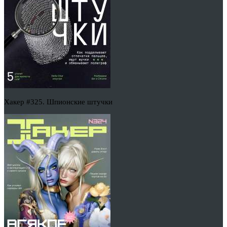
Хакер #325. Шпионские штучки