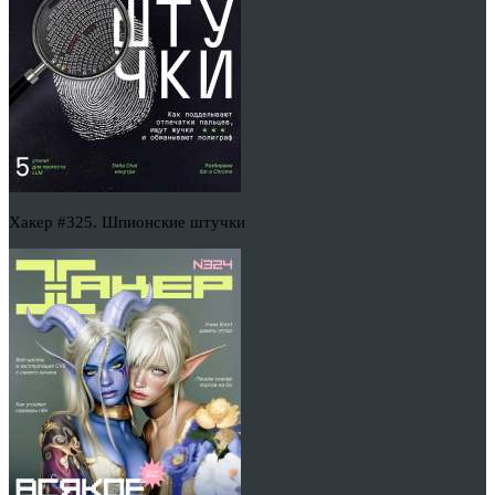
Хакер #325. Шпионские штучки