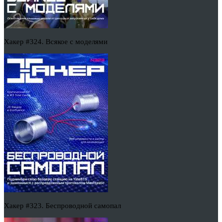
Хакер #324. Всякое с моделями
Хакер #323. Беспроводной самопал