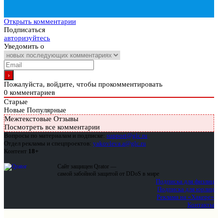
Открыть комментарии
Подписаться
авторизуйтесь
Уведомить о
Пожалуйста, войдите, чтобы прокомментировать
0
комментариев
Старые
Новые
Популярные
Межтекстовые Отзывы
Посмотреть все комментарии
Вопросы по материалам и подписке:
support@glc.ru
Отдел рекламы и спецпроектов:
yakovleva.a@glc.ru
Контент
18+
Сайт защищен Qrator —
самой забойной защитой от DDoS в мире
Подписка для физлиц
Подписка для юрлиц
Реклама на «Хакере»
Контакты