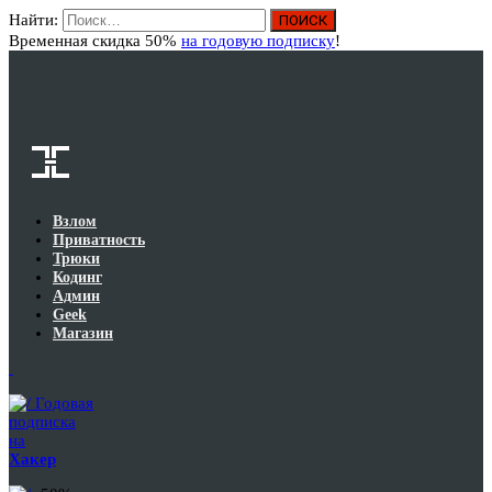
Найти:
Вход
Временная скидка 50%
на годовую подписку
!
Взлом
Приватность
Трюки
Кодинг
Админ
Geek
Магазин
Годовая
подписка
на
Хакер