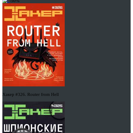
-50%
Хакер #326. Router from Hell