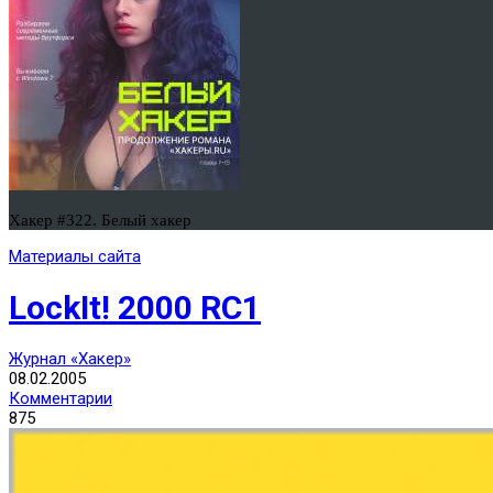
Хакер #322. Белый хакер
Материалы сайта
LockIt! 2000 RC1
Журнал «Хакер»
08.02.2005
Комментарии
875