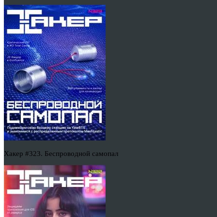
Хакер #323. Беспроводной самопал