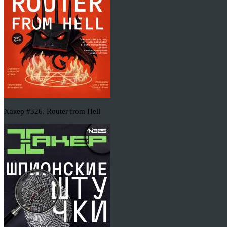
Хакер #326. Router from Hell