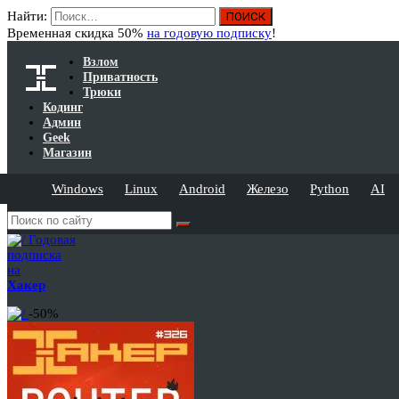
Найти:
Временная скидка 50%
на годовую подписку
!
Взлом
Приватность
Трюки
Кодинг
Админ
Geek
Магазин
Windows
Linux
Android
Железо
Python
AI
Годовая
подписка
на
Хакер
-50%