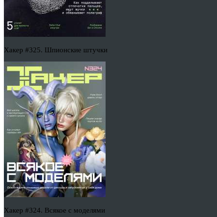
Хакер #325. Шпионские штучки
Хакер #324. Всякое с моделями