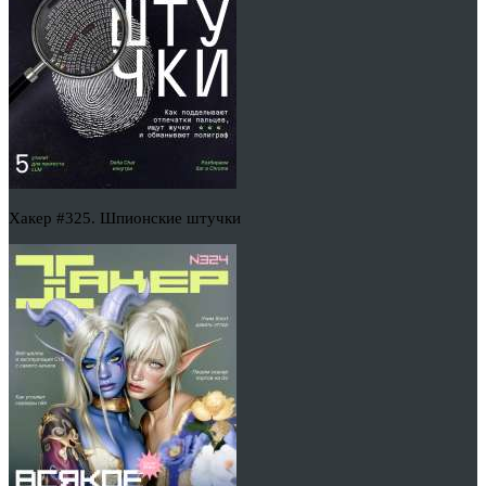
Хакер #325. Шпионские штучки