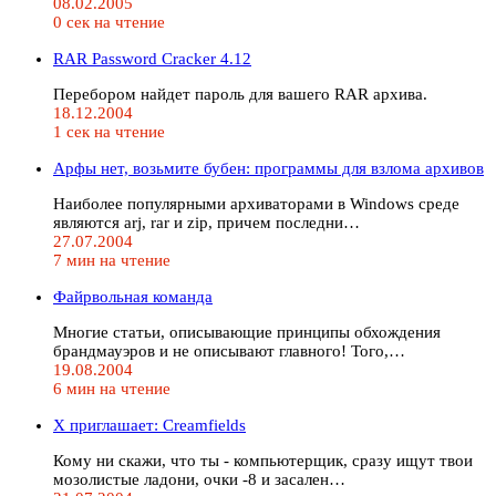
08.02.2005
0 сек на чтение
RAR Password Cracker 4.12
Перебором найдет пароль для вашего RAR архива.
18.12.2004
1 сек на чтение
Арфы нет, возьмите бубен: программы для взлома архивов
Наиболее популярными архиваторами в Windows среде
являются arj, rar и zip, причем последни…
27.07.2004
7 мин на чтение
Файрвольная команда
Многие статьи, описывающие принципы обхождения
брандмауэров и не описывают главного! Того,…
19.08.2004
6 мин на чтение
X приглашает: Creamfields
Кому ни скажи, что ты - компьютерщик, сразу ищут твои
мозолистые ладони, очки -8 и засален…