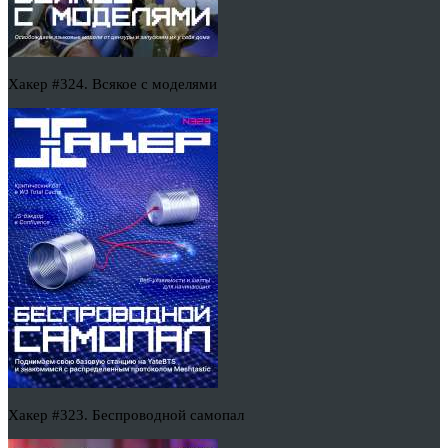
Хакер #324. Всякое с моделями
Хакер #323. Беспроводной самопал