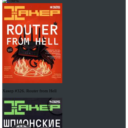
-50%
Хакер #326. Router from Hell