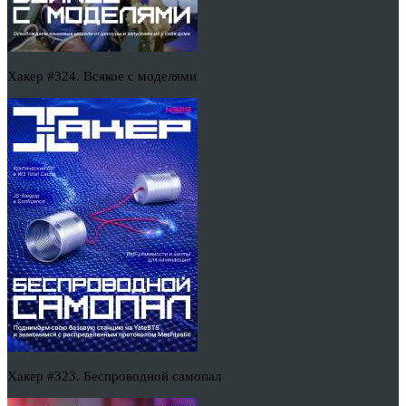
Хакер #324. Всякое с моделями
Хакер #323. Беспроводной самопал