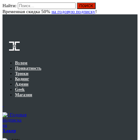
Найти:
Вход
Временная скидка 50%
на годовую подписку
!
Взлом
Приватность
Трюки
Кодинг
Админ
Geek
Магазин
Годовая
подписка
на
Хакер