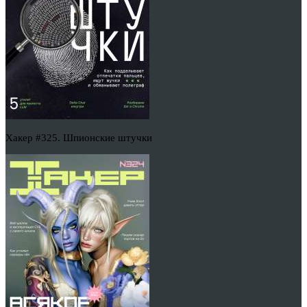
Хакер #325. Шпионские штучки