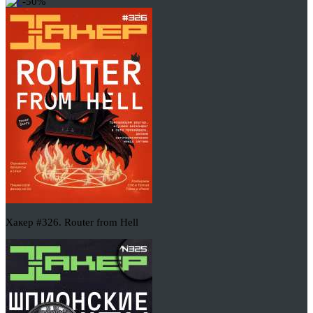
-50%
Хакер #326. Router from Hell