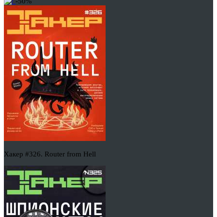
-50%
Хакер #326. Router from Hell