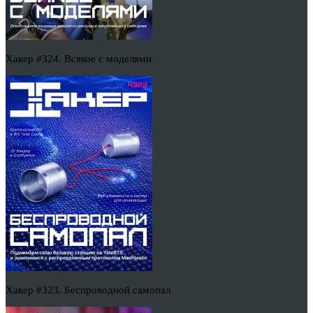
Хакер #324. Всякое с моделями
Хакер #323. Беспроводной самопал