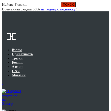
Найти:
Вход
Временная скидка 50%
на годовую подписку
!
Взлом
Приватность
Трюки
Кодинг
Админ
Geek
Магазин
Годовая
подписка
на
Хакер