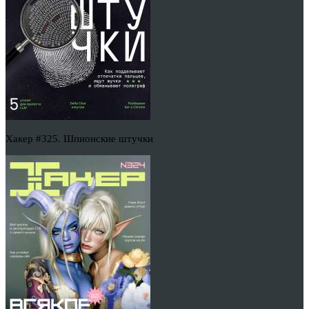
Хакер #325. Шпионские штучки