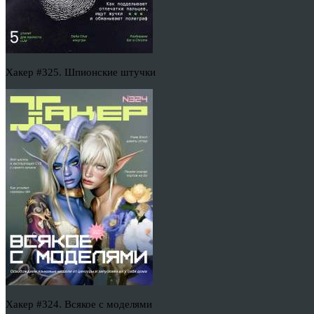
Хакер #325. Шпионские штучки
Хакер #324. Всякое с моделями