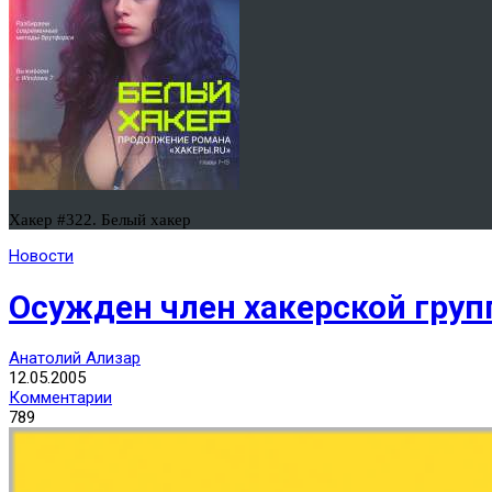
Хакер #322. Белый хакер
Новости
Осужден член хакерской груп
Анатолий Ализар
12.05.2005
Комментарии
789