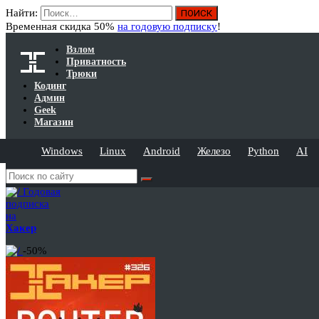
Найти:
Временная скидка 50%
на годовую подписку
!
Взлом
Приватность
Трюки
Кодинг
Админ
Geek
Магазин
Windows
Linux
Android
Железо
Python
AI
Годовая
подписка
на
Хакер
-50%