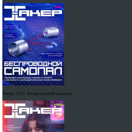
Хакер #323. Беспроводной самопал