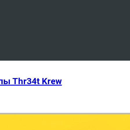
пы Thr34t Krew