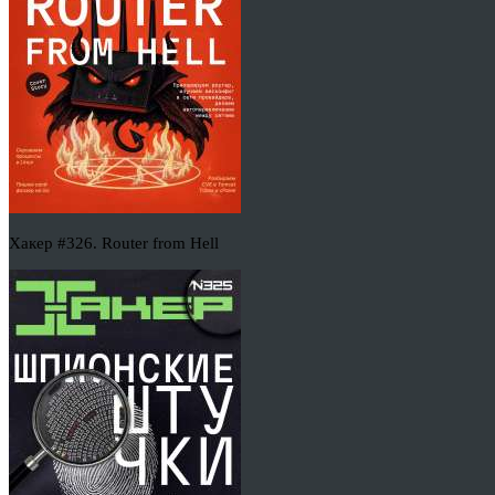
Хакер #326. Router from Hell