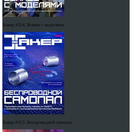
Хакер #324. Всякое с моделями
Хакер #323. Беспроводной самопал