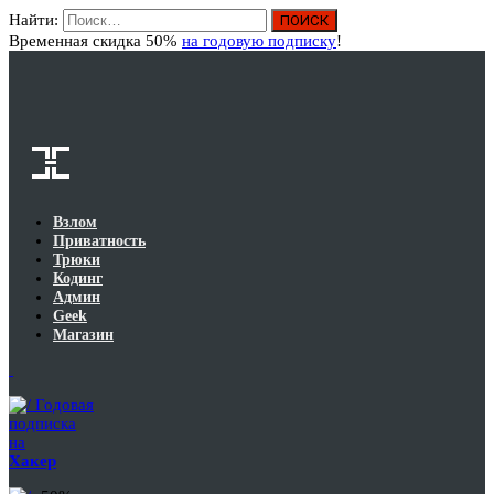
Найти:
Вход
Временная скидка 50%
на годовую подписку
!
Взлом
Приватность
Трюки
Кодинг
Админ
Geek
Магазин
Годовая
подписка
на
Хакер