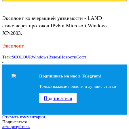
Эксплоит ко вчерашней уязвимости - LAND
атаке через протокол IPv6 в Microsoft Windows
XP/2003.
Эксплоит
Теги:
SCOLOUR
Windows
Взлом
Новости
Софт
Подпишись на наc в Telegram!
Только важные новости и лучшие статьи
Подписаться
Открыть комментарии
Подписаться
авторизуйтесь