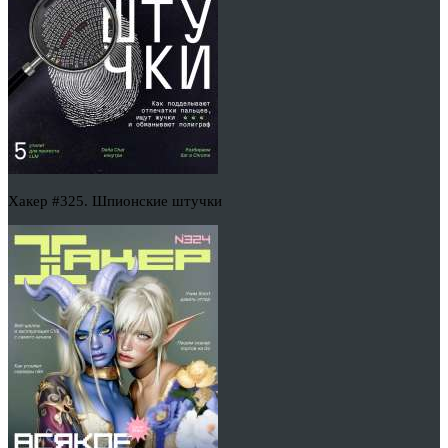
Хакер #325. Шпионские штучки