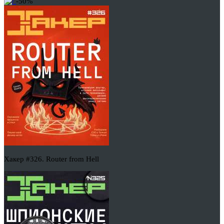
-50%
Хакер #326. Router from Hell