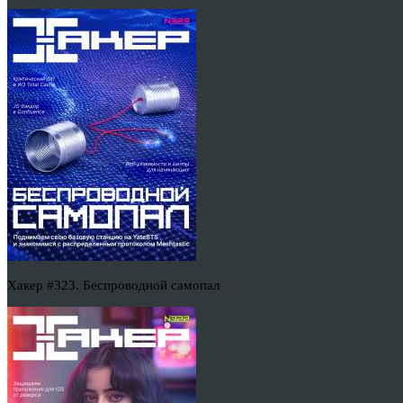
Хакер #323. Беспроводной самопал