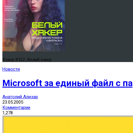
Хакер #322. Белый хакер
Новости
Microsoft за единый файл с п
Анатолий Ализар
23.05.2005
Комментарии
1,278