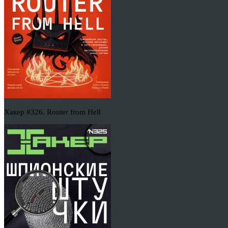
Хакер #326. Router from Hell