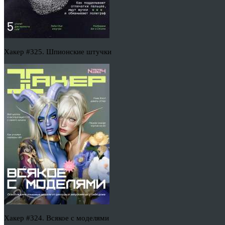
Хакер #325. Шпионские штучки
Хакер #324. Всякое с моделями