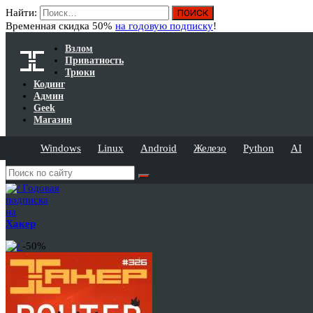
Найти:
Временная скидка 50%
на годовую подписку
!
Взлом
Приватность
Трюки
Кодинг
Админ
Geek
Магазин
Windows
Linux
Android
Железо
Python
AI
Годовая
подписка
на
Хакер
-50%