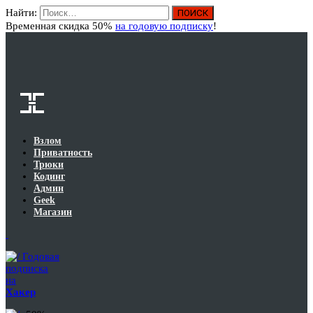
Найти:
Вход
Временная скидка 50%
на годовую подписку
!
Взлом
Приватность
Трюки
Кодинг
Админ
Geek
Магазин
Годовая
подписка
на
Хакер