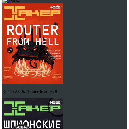
-50%
Хакер #326. Router from Hell