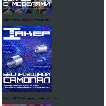
Хакер #324. Всякое с моделями
Хакер #323. Беспроводной самопал