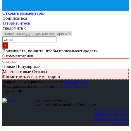
Открыть комментарии
Подписаться
авторизуйтесь
Уведомить о
Пожалуйста, войдите, чтобы прокомментировать
0
комментариев
Старые
Новые
Популярные
Межтекстовые Отзывы
Посмотреть все комментарии
Вопросы по материалам и подписке:
support@glc.ru
Отдел рекламы и спецпроектов:
yakovleva.a@glc.ru
Контент
18+
Сайт защищен Qrator —
самой забойной защитой от DDoS в мире
Подписка для физлиц
Подписка для юрлиц
Реклама на «Хакере»
Контакты