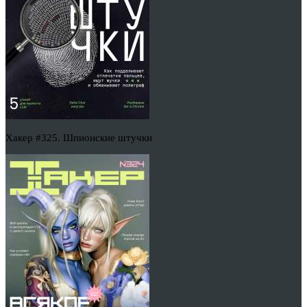
Хакер #325. Шпионские штучки