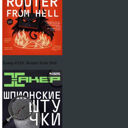
Хакер #326. Router from Hell