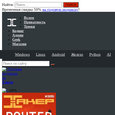
Найти:
Временная скидка 50%
на годовую подписку
!
Взлом
Приватность
Трюки
Кодинг
Админ
Geek
Магазин
Windows
Linux
Android
Железо
Python
AI
Годовая
подписка
на
Хакер
-50%