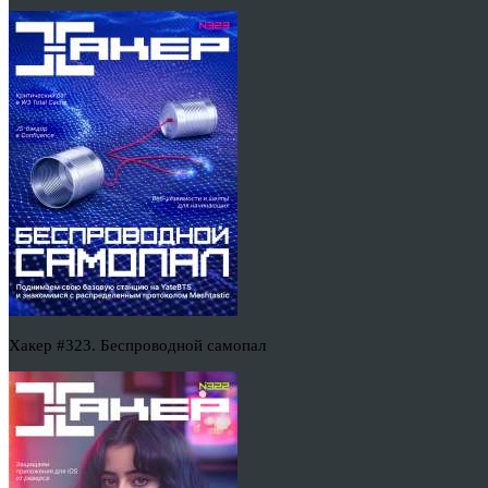
Хакер #323. Беспроводной самопал