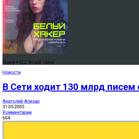
Хакер #322. Белый хакер
Новости
В Сети ходит 130 млрд писем
Анатолий Ализар
31.05.2005
Комментарии
604