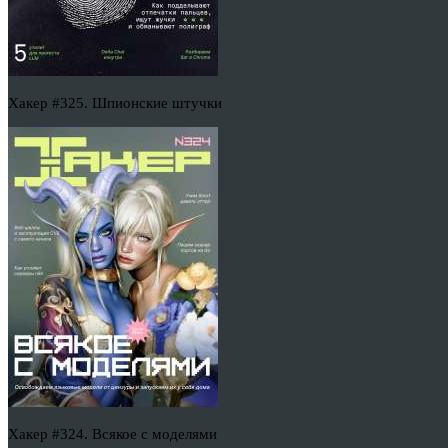
Хакер #325. Шпионские штучки
Хакер #324. Всякое с моделями