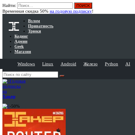
Найти:
Временная скидка 50%
на годовую подписку
!
Взлом
Приватность
Трюки
Кодинг
Админ
Geek
Магазин
Windows
Linux
Android
Железо
Python
AI
Годовая
подписка
на
Хакер
-50%