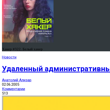
Хакер #322. Белый хакер
Новости
Удаленный административный 
Анатолий Ализар
02.06.2005
Комментарии
513