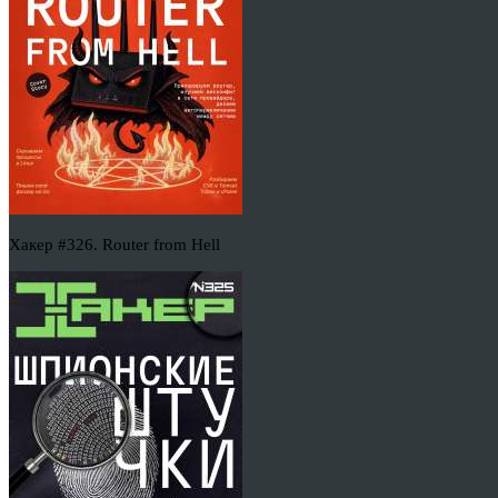
Хакер #326. Router from Hell