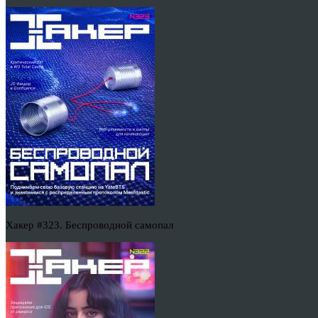
Хакер #323. Беспроводной самопал