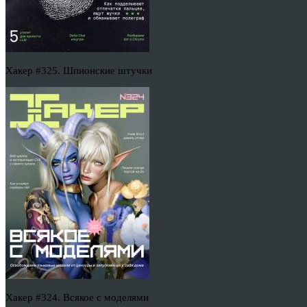
Хакер #325. Шпионские штучки
Хакер #324. Всякое с моделями