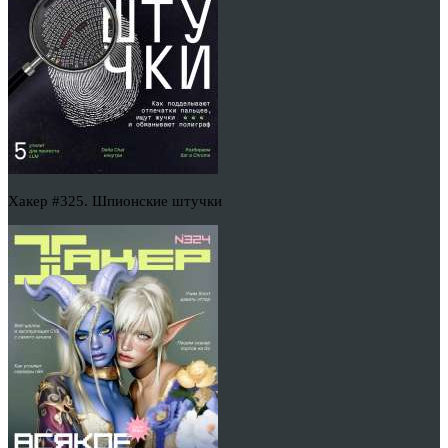
Хакер #325. Шпионские штучки