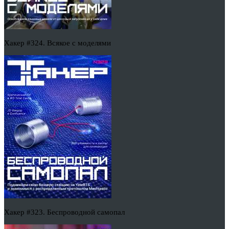
Хакер #324. Всякое с моделями
Хакер #323. Беспроводной самопал