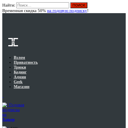
Найти:
Вход
Временная скидка 50%
на годовую подписку
!
Взлом
Приватность
Трюки
Кодинг
Админ
Geek
Магазин
Годовая
подписка
на
Хакер