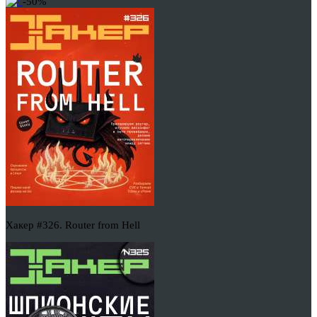
-50%
Хакер #326. Router from Hell