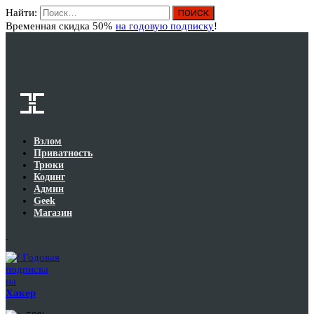
Найти:
Вход
Временная скидка 50%
на годовую подписку
!
Взлом
Приватность
Трюки
Кодинг
Админ
Geek
Магазин
Годовая
подписка
на
Хакер