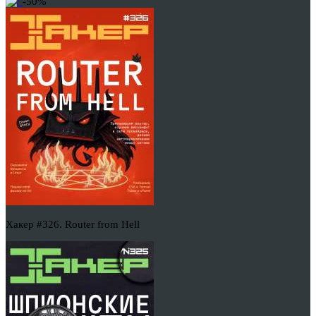
-50%
Хакер #326. Router from Hell