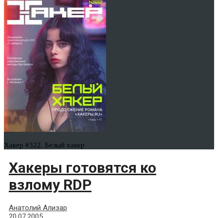
Хакер #322. Белый хакер
Хакеры готовятся ко
взлому RDP
Анатолий Ализар
20.07.2005