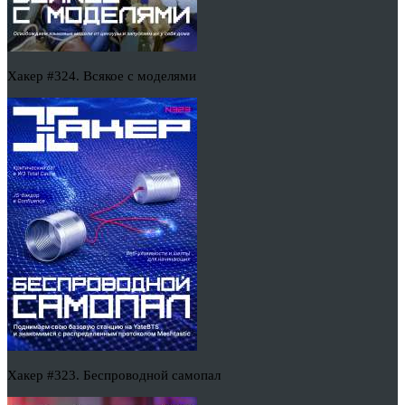
Хакер #324. Всякое с моделями
Хакер #323. Беспроводной самопал