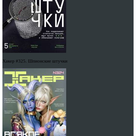
Хакер #325. Шпионские штучки