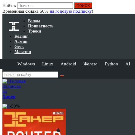
Найти:
Временная скидка 50%
на годовую подписку
!
Взлом
Приватность
Трюки
Кодинг
Админ
Geek
Магазин
Windows
Linux
Android
Железо
Python
AI
Годовая
подписка
на
Хакер
-50%