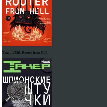
Хакер #326. Router from Hell