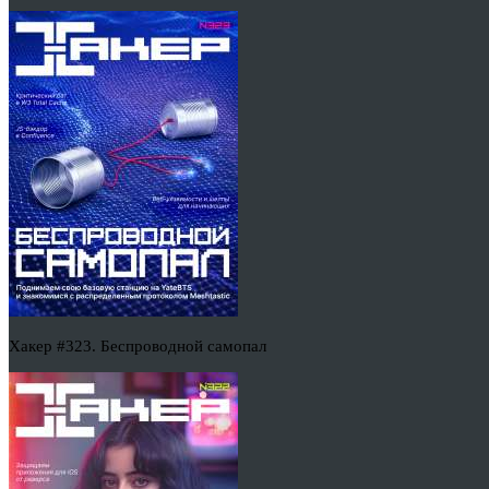
Хакер #323. Беспроводной самопал