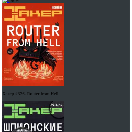
-50%
Хакер #326. Router from Hell