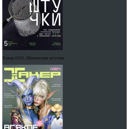
Хакер #325. Шпионские штучки