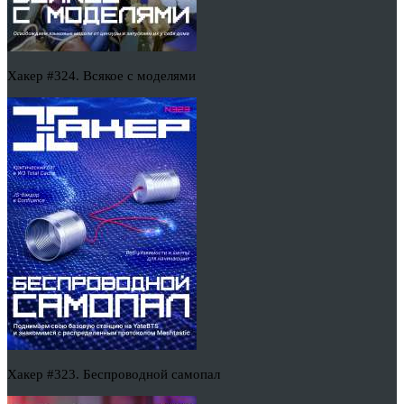
Хакер #324. Всякое с моделями
Хакер #323. Беспроводной самопал