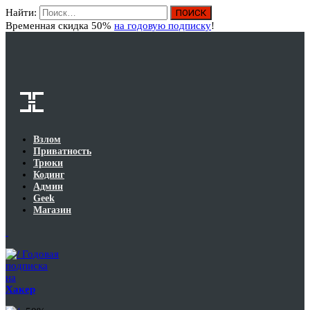
Найти:
Вход
Временная скидка 50%
на годовую подписку
!
Взлом
Приватность
Трюки
Кодинг
Админ
Geek
Магазин
Годовая
подписка
на
Хакер