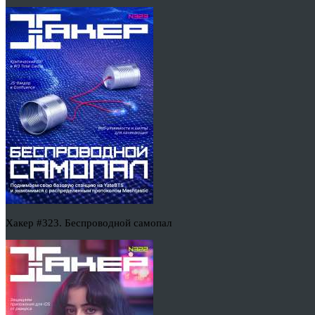
Хакер #323. Беспроводной самопал