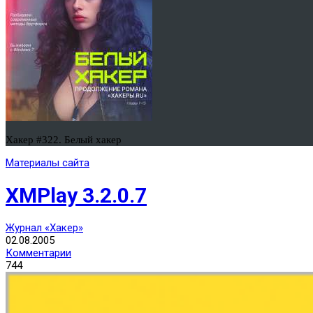
Хакер #322. Белый хакер
Материалы сайта
XMPlay 3.2.0.7
Журнал «Хакер»
02.08.2005
Комментарии
744