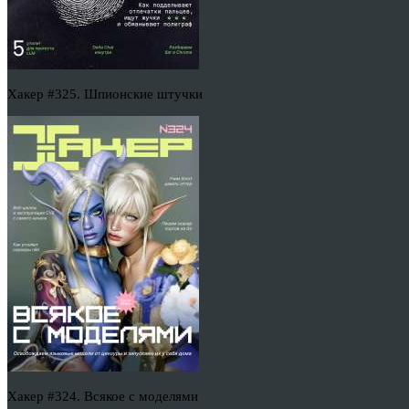
Хакер #325. Шпионские штучки
Хакер #324. Всякое с моделями