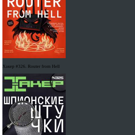
Хакер #326. Router from Hell