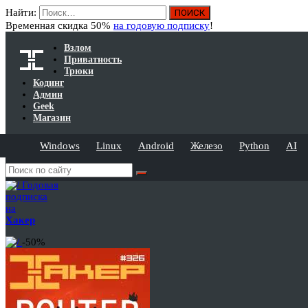
Найти:
Временная скидка 50%
на годовую подписку
!
Взлом
Приватность
Трюки
Кодинг
Админ
Geek
Магазин
Windows
Linux
Android
Железо
Python
AI
Годовая
подписка
на
Хакер
-50%