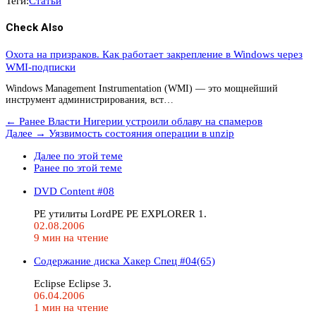
Теги:
Статьи
Check Also
Охота на призраков. Как работает закрепление в Windows через
WMI-подписки
Windows Management Instrumentation (WMI) — это мощнейший
инструмент администрирования, вст…
← Ранее
Власти Нигерии устроили облаву на спамеров
Далее →
Уязвимость состояния операции в unzip
Далее по этой теме
Ранее по этой теме
DVD Content #08
PE утилиты LordPE PE EXPLORER 1.
02.08.2006
9 мин на чтение
Содержание диска Хакер Спец #04(65)
Eclipse Eclipse 3.
06.04.2006
1 мин на чтение