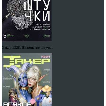
Хакер #325. Шпионские штучки