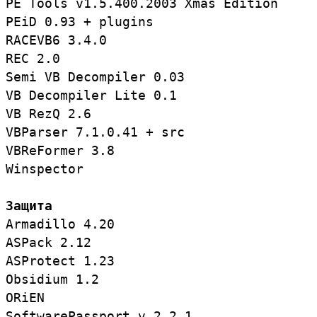
PE Tools v1.5.400.2003 Xmas Edition

PEiD 0.93 + plugins

RACEVB6 3.4.0

REC 2.0

Semi VB Decompiler 0.03

VB Decompiler Lite 0.1

VB RezQ 2.6

VBParser 7.1.0.41 + src

VBReFormer 3.8

Winspector

Защита
Armadillo 4.20

ASPack 2.12

ASProtect 1.23

Obsidium 1.2

ORiEN

SoftwarePassport v.2.2.1
