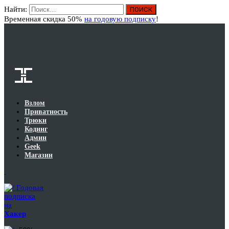
Найти:
Вход
Временная скидка 50%
на годовую подписку
!
Взлом
Приватность
Трюки
Кодинг
Админ
Geek
Магазин
Годовая
подписка
на
Хакер