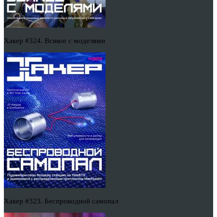
Хакер #324. Всякое с моделями
Хакер #323. Беспроводной самопал