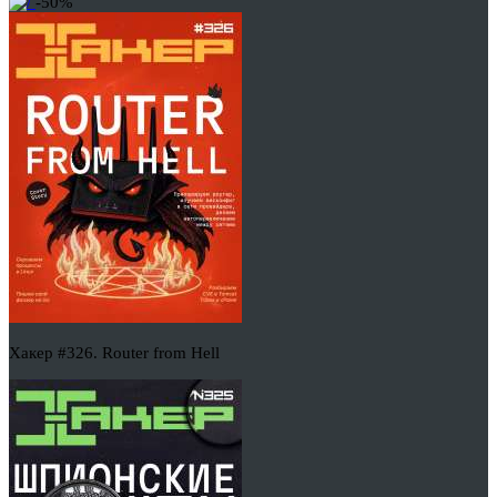
-50%
Хакер #326. Router from Hell