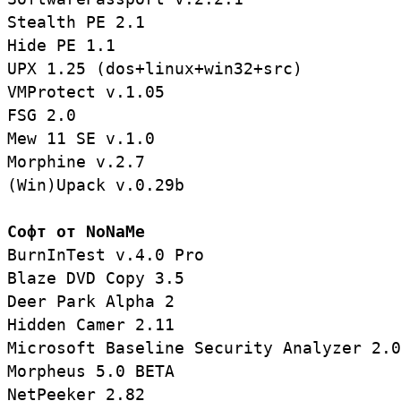
Stealth PE 2.1

Hide PE 1.1

UPX 1.25 (dos+linux+win32+src)

VMProtect v.1.05

FSG 2.0

Mew 11 SE v.1.0

Morphine v.2.7

(Win)Upack v.0.29b

Софт от NoNaMe
BurnInTest v.4.0 Pro

Blaze DVD Copy 3.5

Deer Park Alpha 2

Hidden Camer 2.11

Microsoft Baseline Security Analyzer 2.0

Morpheus 5.0 BETA

NetPeeker 2.82
