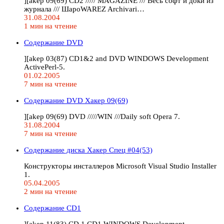
][akep 09(69) CD2 ///// MAGAZINE /// Весь софт и доки из
журнала /// ШароWAREZ Archivari…
31.08.2004
1 мин на чтение
Содержание DVD
][akep 03(87) CD1&2 and DVD WINDOWS Development
ActivePerl-5.
01.02.2005
7 мин на чтение
Содержание DVD Хакер 09(69)
][akep 09(69) DVD /////WIN ///Daily soft Opera 7.
31.08.2004
7 мин на чтение
Содержание диска Хакер Спец #04(53)
Конструкторы инсталлеров Microsoft Visual Studio Installer
1.
05.04.2005
2 мин на чтение
Содержание CD1
][akep 11(83) CD 1 CD1 WINDOWS Development