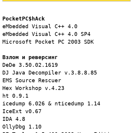
PocketPC$hAck
eMbedded Visual C++ 4.0

eMbedded Visual C++ 4.0 SP4

Microsoft Pocket PC 2003 SDK

Взлом и реверсинг
DeDe 3.50.02.1619

DJ Java Decompiler v.3.8.8.85

EMS Source Rescuer

Hex Workshop v.4.23

ht 0.9.1

icedump 6.026 & nticedump 1.14

IceExt v0.67

IDA 4.8

OllyDbg 1.10
