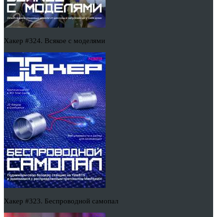
Хакер #324. Всякое с моделями
Хакер #323. Беспроводной самопал