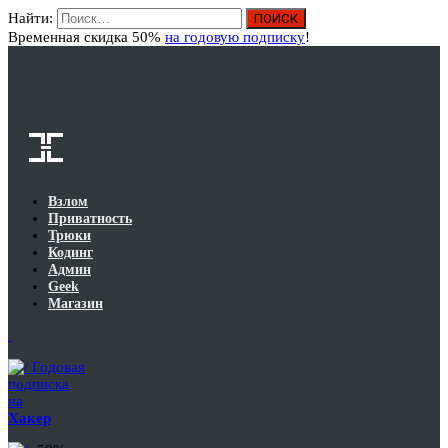
Найти:
Вход
Временная скидка 50%
на годовую подписку
!
Взлом
Приватность
Трюки
Кодинг
Админ
Geek
Магазин
Годовая
подписка
на
Хакер