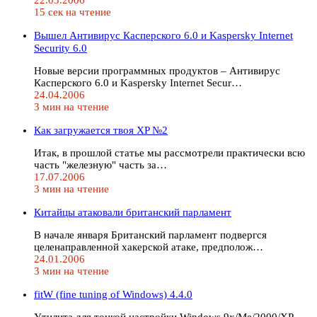
15 сек на чтение
Вышел Антивирус Касперского 6.0 и Kaspersky Internet
Security 6.0
Новые версии программных продуктов – Антивирус
Касперского 6.0 и Kaspersky Internet Secur…
24.04.2006
3 мин на чтение
Как загружается твоя XP №2
Итак, в прошлой статье мы рассмотрели практически всю
часть "железную" часть за…
17.07.2006
3 мин на чтение
Китайцы атаковали британский парламент
В начале января Британский парламент подвергся
целенаправленной хакерской атаке, предполож…
24.01.2006
3 мин на чтение
fitW (fine tuning of Windows) 4.4.0
Утилита для тонкой настройки Windows 9x/Me/2000/XP.