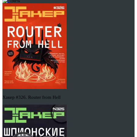
-50%
Хакер #326. Router from Hell