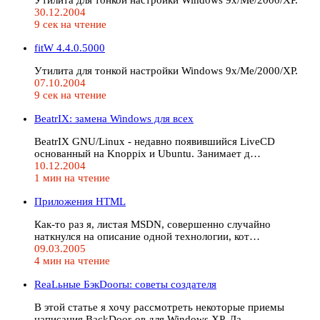
30.12.2004
9 сек на чтение
fitW 4.4.0.5000
Утилита для тонкой настройки Windows 9x/Me/2000/XP.
07.10.2004
9 сек на чтение
BeatrIX: замена Windows для всех
BeatrIX GNU/Linux - недавно появившийся LiveCD
основанный на Knoppix и Ubuntu. Занимает д…
10.12.2004
1 мин на чтение
Приложения HTML
Как-то раз я, листая MSDN, совершенно случайно
наткнулся на описание одной технологии, кот…
09.03.2005
4 мин на чтение
RеаLьные БэкDоorы: советы создателя
В этой статье я хочу рассмотреть некоторые приемы
написания BackDoor-ов для Windows XP. Да…