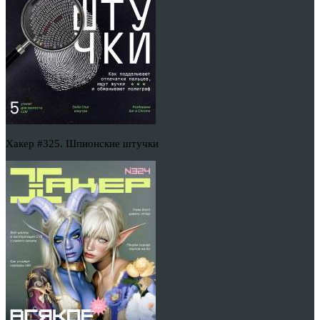
Хакер #325. Шпионские штучки