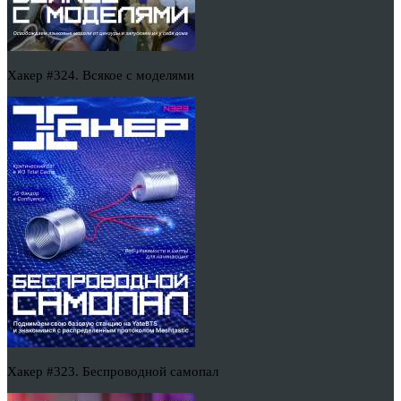
Хакер #324. Всякое с моделями
Хакер #323. Беспроводной самопал