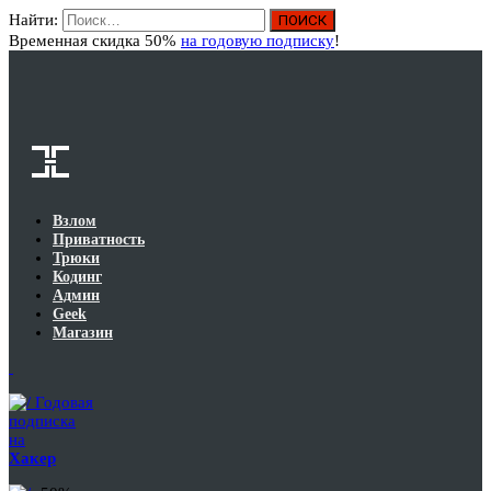
Найти:
Вход
Временная скидка 50%
на годовую подписку
!
Взлом
Приватность
Трюки
Кодинг
Админ
Geek
Магазин
Годовая
подписка
на
Хакер