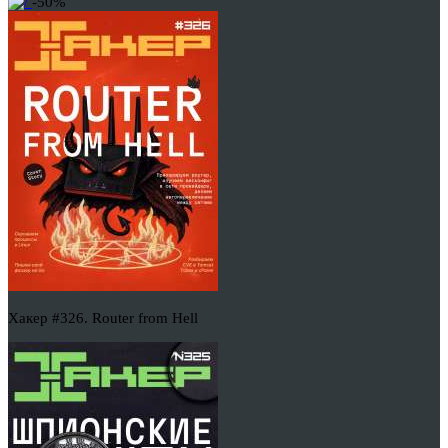
-50%
Хакер #326. Router from Hell