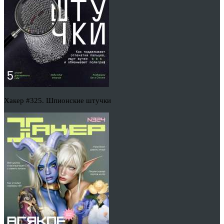
Хакер #325. Шпионские штучки