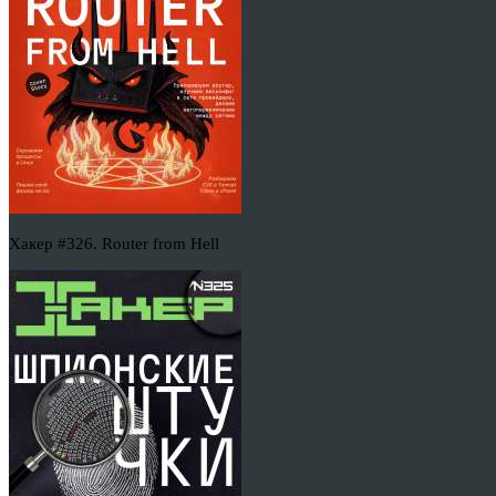
Хакер #326. Router from Hell