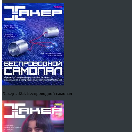
Хакер #323. Беспроводной самопал