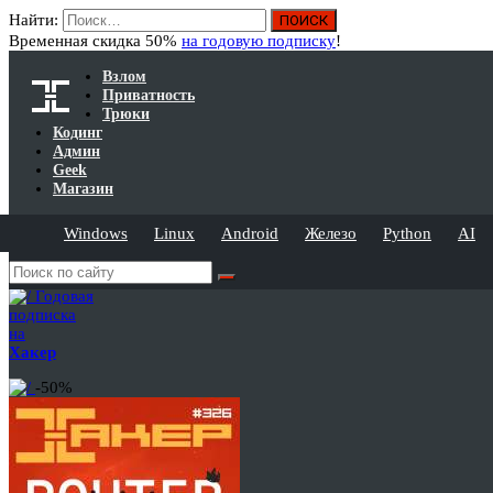
Найти:
Временная скидка 50%
на годовую подписку
!
Взлом
Приватность
Трюки
Кодинг
Админ
Geek
Магазин
Windows
Linux
Android
Железо
Python
AI
Годовая
подписка
на
Хакер
-50%