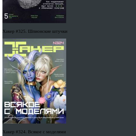
Хакер #325. Шпионские штучки
Хакер #324. Всякое с моделями