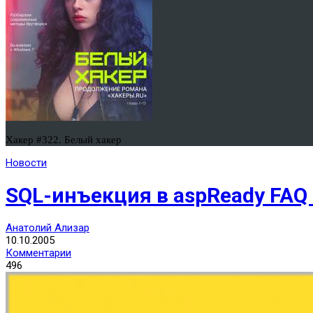
Хакер #322. Белый хакер
Новости
SQL-инъекция в aspReady FAQ
Анатолий Ализар
10.10.2005
Комментарии
496