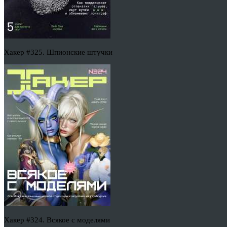
Хакер #325. Шпионские штучки
Хакер #324. Всякое с моделями