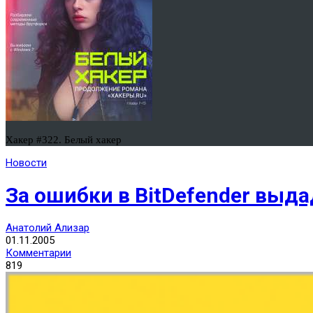
Хакер #322. Белый хакер
Новости
За ошибки в BitDefender выда
Анатолий Ализар
01.11.2005
Комментарии
819