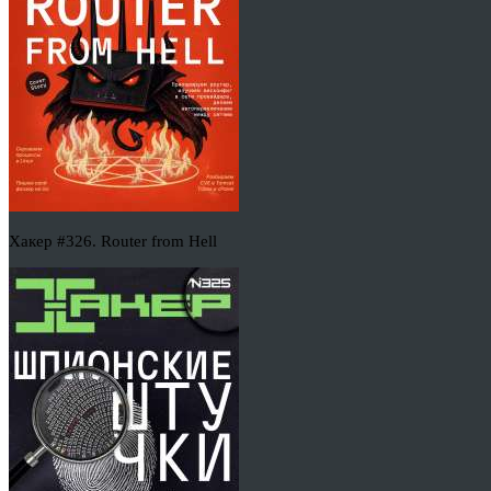
Хакер #326. Router from Hell