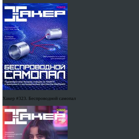
Хакер #323. Беспроводной самопал