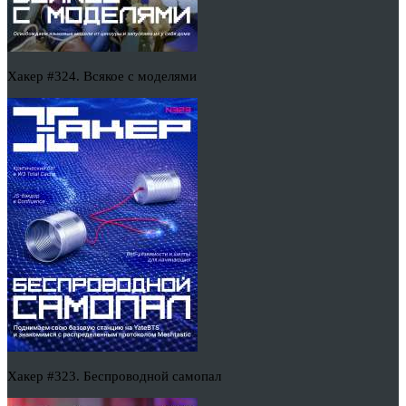
Хакер #324. Всякое с моделями
Хакер #323. Беспроводной самопал