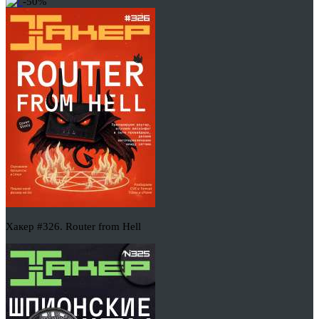
-50%
Хакер #326. Router from Hell