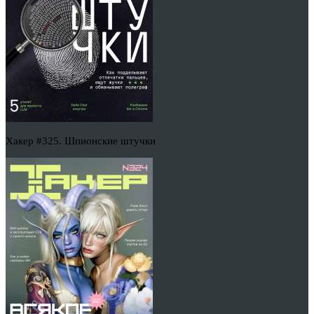
Хакер #325. Шпионские штучки