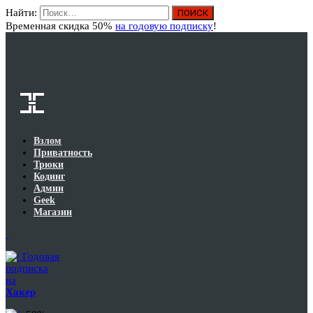
Найти:
Вход
Временная скидка 50%
на годовую подписку
!
Взлом
Приватность
Трюки
Кодинг
Админ
Geek
Магазин
Годовая
подписка
на
Хакер