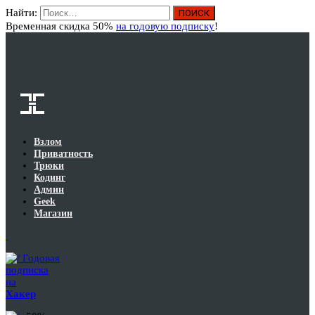
Найти:
Вход
Временная скидка 50%
на годовую подписку
!
Взлом
Приватность
Трюки
Кодинг
Админ
Geek
Магазин
Годовая
подписка
на
Хакер