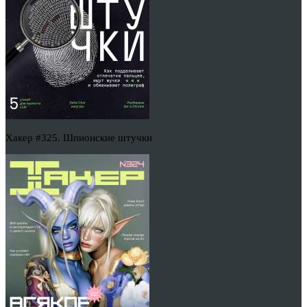
Хакер #325. Шпионские штучки