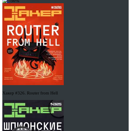
-50%
Хакер #326. Router from Hell