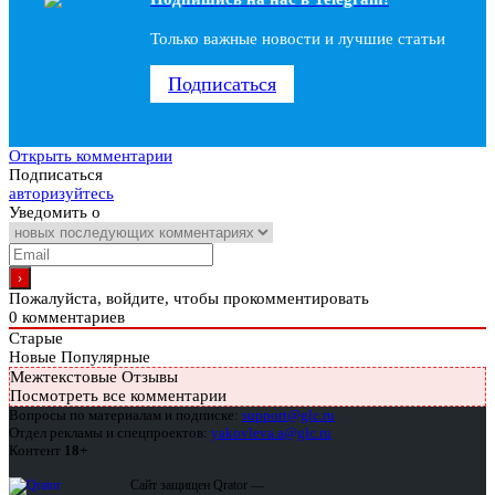
Только важные новости и лучшие статьи
Подписаться
Открыть комментарии
Подписаться
авторизуйтесь
Уведомить о
Пожалуйста, войдите, чтобы прокомментировать
0
комментариев
Старые
Новые
Популярные
Межтекстовые Отзывы
Посмотреть все комментарии
Вопросы по материалам и подписке:
support@glc.ru
Отдел рекламы и спецпроектов:
yakovleva.a@glc.ru
Контент
18+
Сайт защищен Qrator —