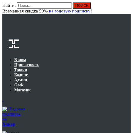
Найти:
Вход
Временная скидка 50%
на годовую подписку
!
Взлом
Приватность
Трюки
Кодинг
Админ
Geek
Магазин
Годовая
подписка
на
Хакер