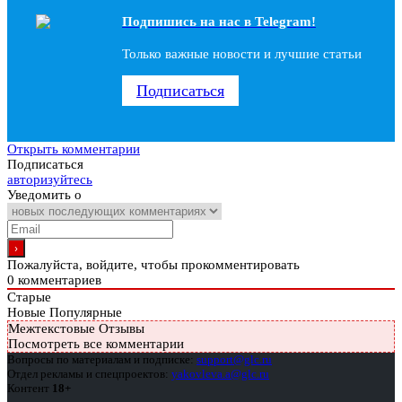
Подпишись на наc в Telegram!
Только важные новости и лучшие статьи
Подписаться
Открыть комментарии
Подписаться
авторизуйтесь
Уведомить о
Пожалуйста, войдите, чтобы прокомментировать
0
комментариев
Старые
Новые
Популярные
Межтекстовые Отзывы
Посмотреть все комментарии
Вопросы по материалам и подписке:
support@glc.ru
Отдел рекламы и спецпроектов:
yakovleva.a@glc.ru
Контент
18+