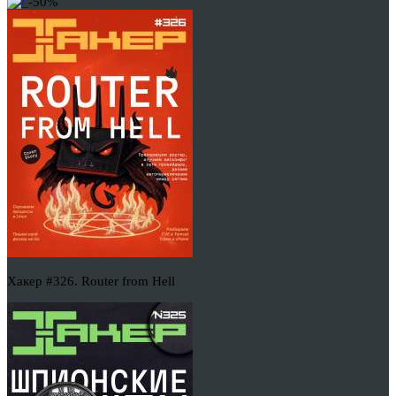
-50%
Хакер #326. Router from Hell