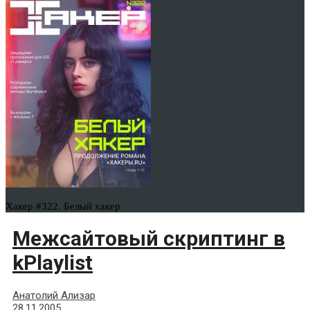
Хакер #322. Белый хакер
Межсайтовый скриптинг в
kPlaylist
Анатолий Ализар
28.11.2005