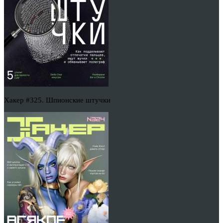
Хакер #325. Шпионские штучки