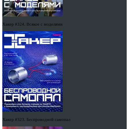
Хакер #324. Всякое с моделями
Хакер #323. Беспроводной самопал