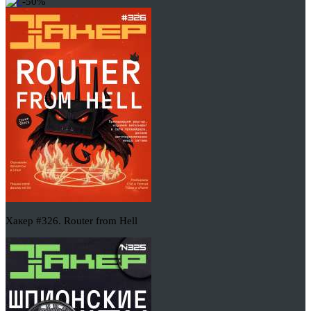
-50%
Хакер #326. Router from Hell