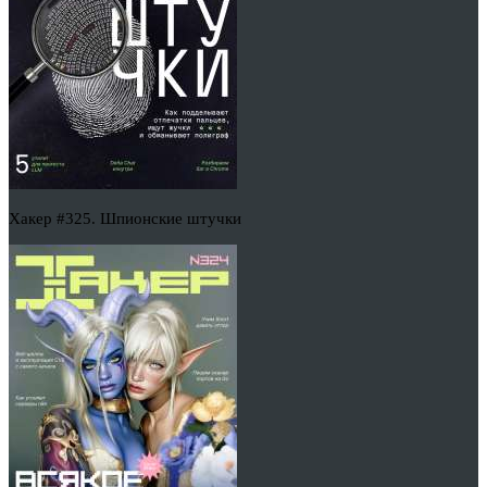
Хакер #325. Шпионские штучки