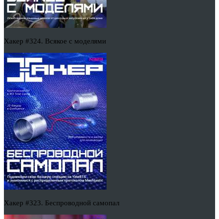
Хакер #324. Всякое с моделями
Хакер #323. Беспроводной самопал