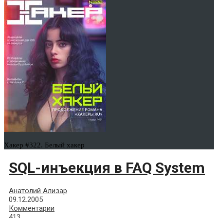
Хакер #322. Белый хакер
SQL-инъекция в FAQ System
Анатолий Ализар
09.12.2005
Комментарии
413