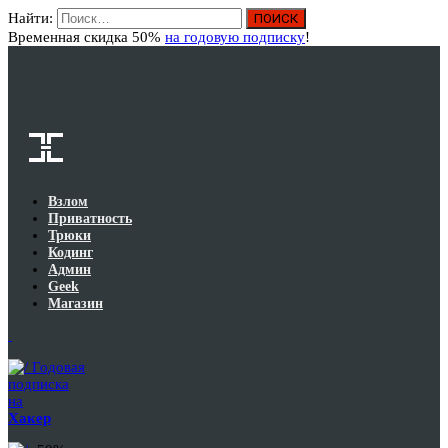
Найти:
Вход
Временная скидка 50%
на годовую подписку
!
Взлом
Приватность
Трюки
Кодинг
Админ
Geek
Магазин
Годовая
подписка
на
Хакер