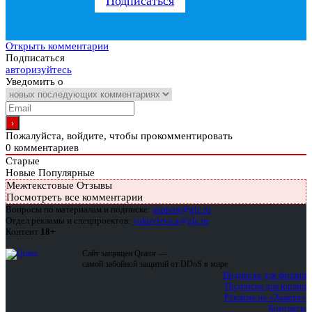
Подписаться
Открыть комментарии
Подписаться
авторизуйтесь
Уведомить о
Пожалуйста, войдите, чтобы прокомментировать
0
комментариев
Старые
Новые
Популярные
Межтекстовые Отзывы
Посмотреть все комментарии
Вопросы по материалам и подписке:
support@glc.ru
Отдел рекламы и спецпроектов:
yakovleva.a@glc.ru
Контент
18+
Сайт защищен Qrator —
самой забойной защитой от DDoS в мире
Подписка для физлиц
Подписка для юрлиц
Реклама на «Хакере»
Контакты