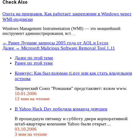
Check Also
Охота на призраков. Как работает закрепление в Windows через
WMI-подписки
Windows Management Instrumentation (WMI) — это мощнейший
инструмент администрирования, вст…
← Ранее
Лучшие запросы 2005 года от AOL и Lycos
Далее →
Microsoft Malicious Software Removal Tool 1.11
Далее по этой теме
Ранее по этой теме
Конкурс: Как был взломан ri.gov или как стать владельцем
острова
Творческий Союз "Ромашки" представляет: взлом www.
10.01.2006
12 мин на чтение
В Yahoo Hack Day победила команда девушек
В прошедшую пятницу и субботу двери корпоративной
штаб-квартиры компании Yahoo были открыт…
03.10.2006
3 мин на чтение