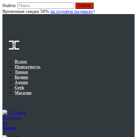
Найти:
Вход
Временная скидка 50%
на годовую подписку
!
Взлом
Приватность
Трюки
Кодинг
Админ
Geek
Магазин
Годовая
подписка
на
Хакер