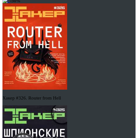
-50%
Хакер #326. Router from Hell