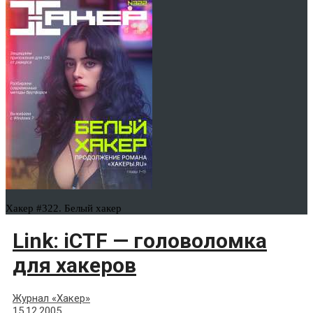
Хакер #322. Белый хакер
Link: iCTF — головоломка
для хакеров
Журнал «Хакер»
15.12.2005