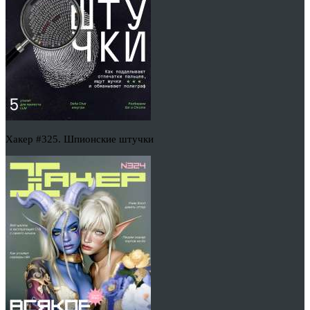
Хакер #325. Шпионские штучки