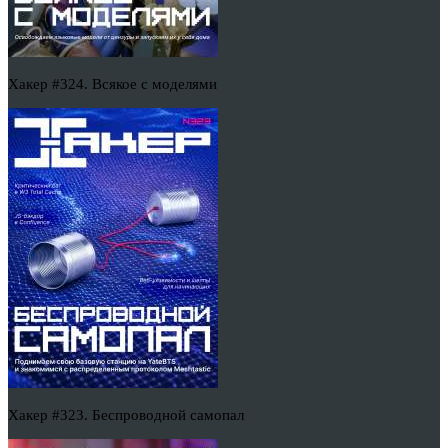
Хакер #324. Всякое с моделями
Хакер #323. Беспроводной самопал