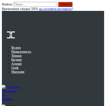
Найти:
Вход
Временная скидка 50%
на годовую подписку
!
Взлом
Приватность
Трюки
Кодинг
Админ
Geek
Магазин
Годовая
подписка
на
Хакер