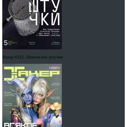
Хакер #325. Шпионские штучки