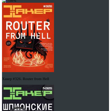
-50%
Хакер #326. Router from Hell