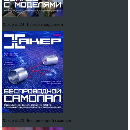
Хакер #324. Всякое с моделями
Хакер #323. Беспроводной самопал