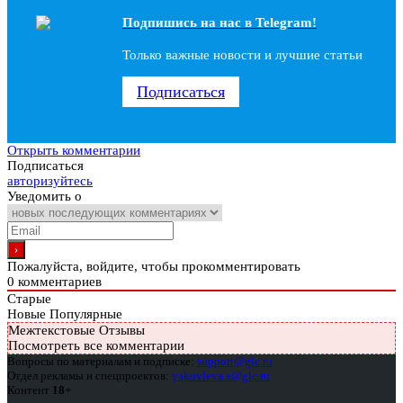
Подпишись на наc в Telegram!
Только важные новости и лучшие статьи
Подписаться
Открыть комментарии
Подписаться
авторизуйтесь
Уведомить о
Пожалуйста, войдите, чтобы прокомментировать
0
комментариев
Старые
Новые
Популярные
Межтекстовые Отзывы
Посмотреть все комментарии
Вопросы по материалам и подписке:
support@glc.ru
Отдел рекламы и спецпроектов:
yakovleva.a@glc.ru
Контент
18+