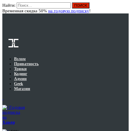
Найти:
Вход
Временная скидка 50%
на годовую подписку
!
Взлом
Приватность
Трюки
Кодинг
Админ
Geek
Магазин
Годовая
подписка
на
Хакер