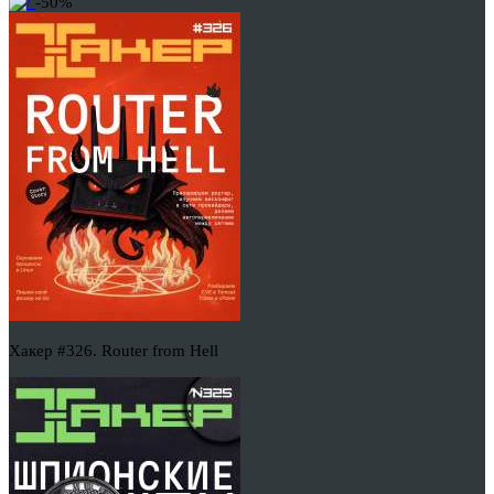
-50%
Хакер #326. Router from Hell