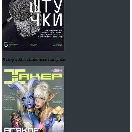
Хакер #325. Шпионские штучки