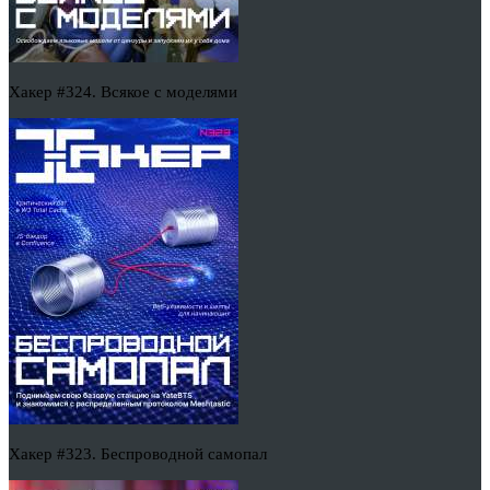
Хакер #324. Всякое с моделями
Хакер #323. Беспроводной самопал