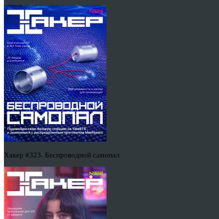
Хакер #323. Беспроводной самопал