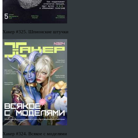
Хакер #325. Шпионские штучки
Хакер #324. Всякое с моделями