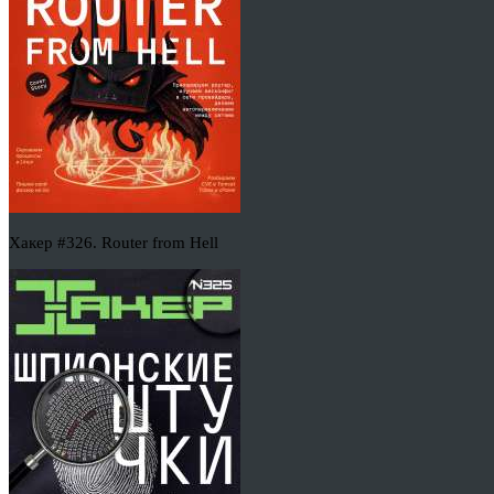
Хакер #326. Router from Hell