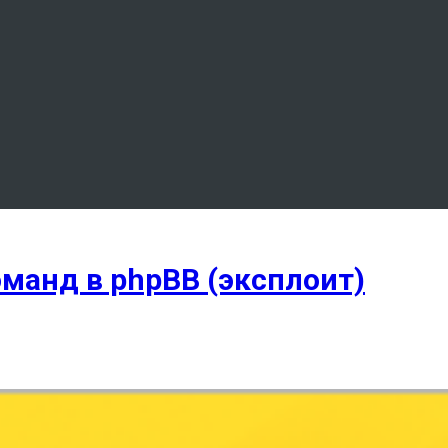
манд в phpBB (эксплоит)