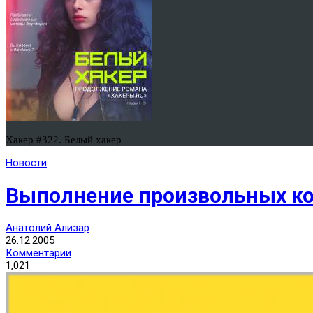
Хакер #322. Белый хакер
Новости
Выполнение произвольных ко
Анатолий Ализар
26.12.2005
Комментарии
1,021