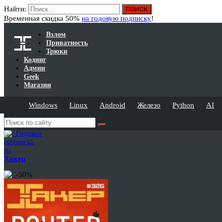
Найти:
Временная скидка 50%
на годовую подписку
!
Взлом
Приватность
Трюки
Кодинг
Админ
Geek
Магазин
Windows
Linux
Android
Железо
Python
AI
Годовая
подписка
на
Хакер
-50%