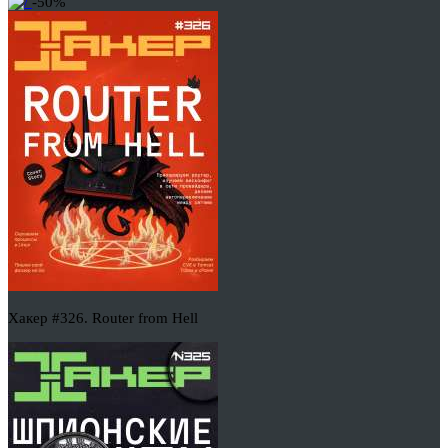
-50%
Хакер #326. Router from Hell