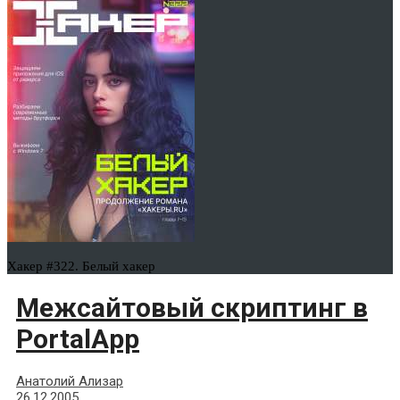
Хакер #322. Белый хакер
Межсайтовый скриптинг в
PortalApp
Анатолий Ализар
26.12.2005