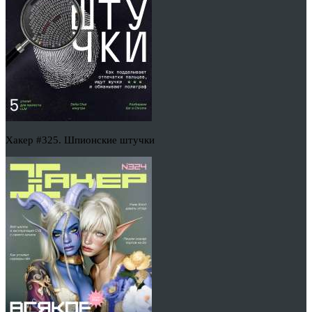
Хакер #325. Шпионские штучки