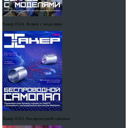
Хакер #324. Всякое с моделями
Хакер #323. Беспроводной самопал