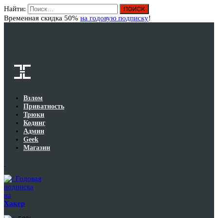
Найти:
Вход
Временная скидка 50%
на годовую подписку
!
Взлом
Приватность
Трюки
Кодинг
Админ
Geek
Магазин
Годовая
подписка
на
Хакер