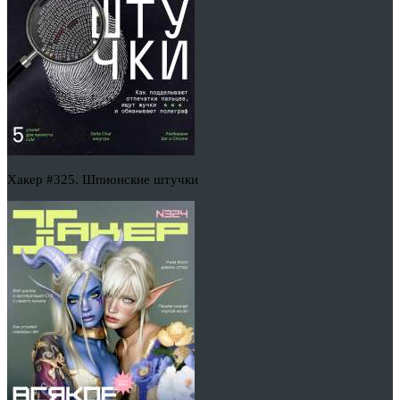
Хакер #325. Шпионские штучки