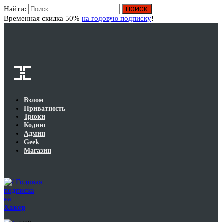
Найти:
Вход
Временная скидка 50%
на годовую подписку
!
Взлом
Приватность
Трюки
Кодинг
Админ
Geek
Магазин
Годовая
подписка
на
Хакер