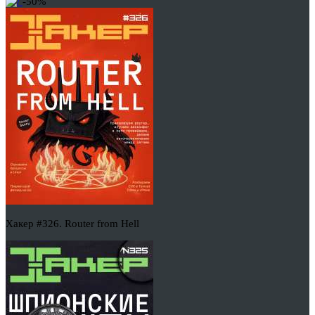
-50%
Хакер #326. Router from Hell