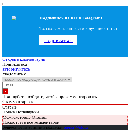
Подпишись на наc в Telegram!
Только важные новости и лучшие статьи
Подписаться
Открыть комментарии
Подписаться
авторизуйтесь
Уведомить о
Пожалуйста, войдите, чтобы прокомментировать
0
комментариев
Старые
Новые
Популярные
Межтекстовые Отзывы
Посмотреть все комментарии
Вопросы по материалам и подписке:
support@glc.ru