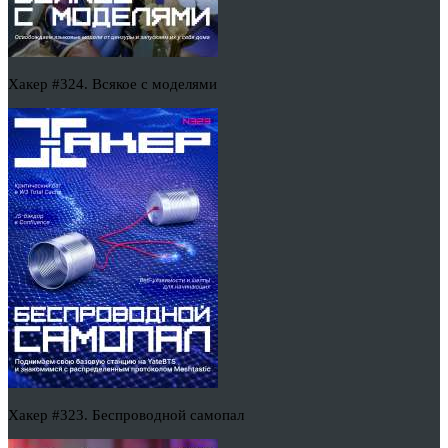
Хакер #324. Всякое с моделями
Хакер #323. Беспроводной самопал