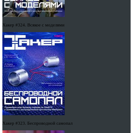
Хакер #324. Всякое с моделями
Хакер #323. Беспроводной самопал