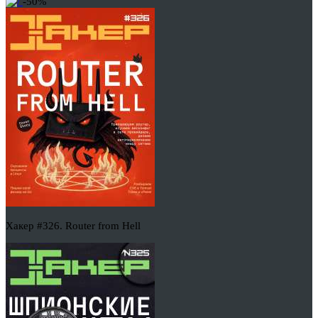
-50%
Хакер #326. Router from Hell