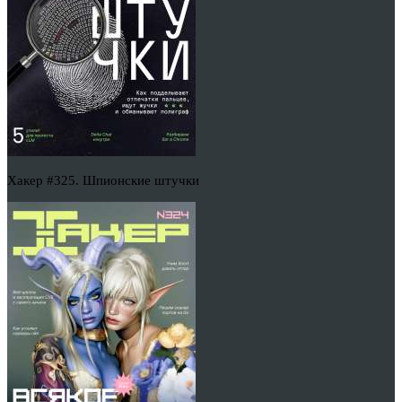
Хакер #325. Шпионские штучки