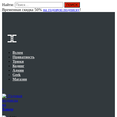
Найти:
Вход
Временная скидка 50%
на годовую подписку
!
Взлом
Приватность
Трюки
Кодинг
Админ
Geek
Магазин
Годовая
подписка
на
Хакер