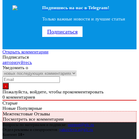
Подпишись на наc в Telegram!
Только важные новости и лучшие статьи
Подписаться
Открыть комментарии
Подписаться
авторизуйтесь
Уведомить о
Пожалуйста, войдите, чтобы прокомментировать
0
комментариев
Старые
Новые
Популярные
Межтекстовые Отзывы
Посмотреть все комментарии
Вопросы по материалам и подписке:
support@glc.ru
Отдел рекламы и спецпроектов:
yakovleva.a@glc.ru
Контент
18+