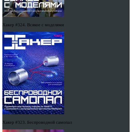
Хакер #324. Всякое с моделями
Хакер #323. Беспроводной самопал