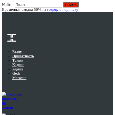
Найти:
Вход
Временная скидка 50%
на годовую подписку
!
Взлом
Приватность
Трюки
Кодинг
Админ
Geek
Магазин
Годовая
подписка
на
Хакер