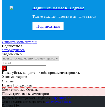
Подпишись на наc в Telegram!
Только важные новости и лучшие статьи
Подписаться
Открыть комментарии
Подписаться
авторизуйтесь
Уведомить о
Пожалуйста, войдите, чтобы прокомментировать
0
комментариев
Старые
Новые
Популярные
Межтекстовые Отзывы
Посмотреть все комментарии
Вопросы по материалам и подписке:
support@glc.ru
Отдел рекламы и спецпроектов:
yakovleva.a@glc.ru
Контент
18+