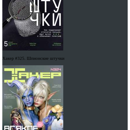
Хакер #325. Шпионские штучки