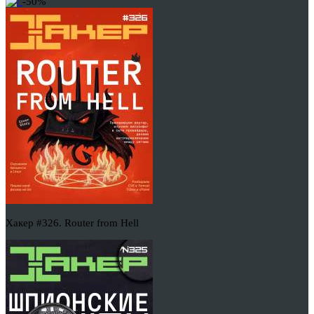
-50%
Хакер #326. Router from Hell