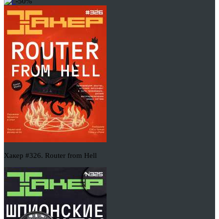
-50%
Хакер #326. Router from Hell