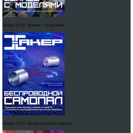
Хакер #324. Всякое с моделями
Хакер #323. Беспроводной самопал