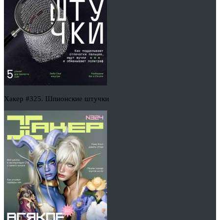
Хакер #325. Шпионские штучки