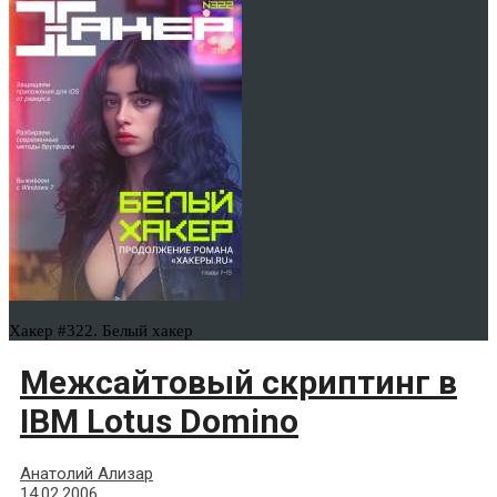
Хакер #322. Белый хакер
Межсайтовый скриптинг в
IBM Lotus Domino
Анатолий Ализар
14.02.2006