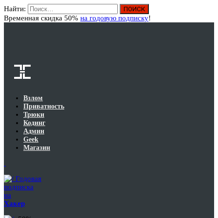
Найти:
Вход
Временная скидка 50%
на годовую подписку
!
Взлом
Приватность
Трюки
Кодинг
Админ
Geek
Магазин
Годовая
подписка
на
Хакер