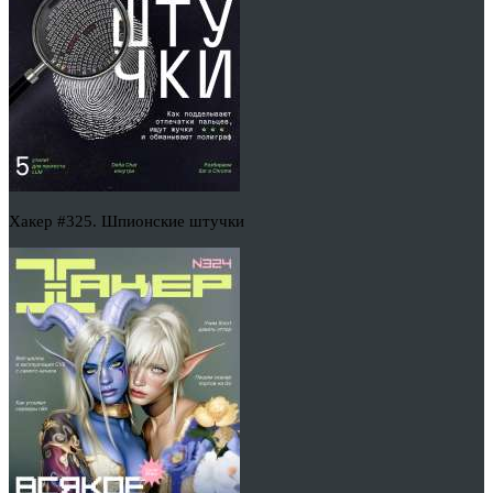
Хакер #325. Шпионские штучки