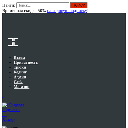
Найти:
Вход
Временная скидка 50%
на годовую подписку
!
Взлом
Приватность
Трюки
Кодинг
Админ
Geek
Магазин
Годовая
подписка
на
Хакер