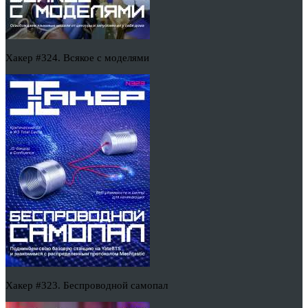
Хакер #324. Всякое с моделями
Хакер #323. Беспроводной самопал