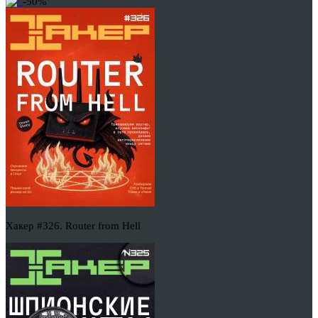
-50%
Хакер #326. Router from Hell