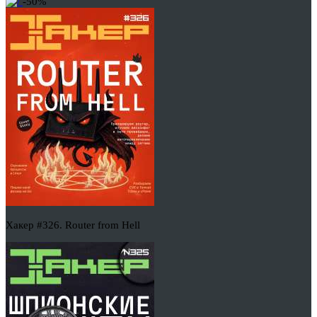
-50%
Хакер #326. Router from Hell