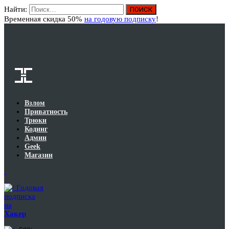
Найти:
Вход
Временная скидка 50%
на годовую подписку
!
Взлом
Приватность
Трюки
Кодинг
Админ
Geek
Магазин
Годовая
подписка
на
Хакер