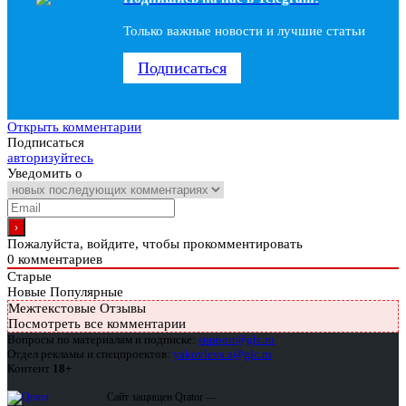
Только важные новости и лучшие статьи
Подписаться
Открыть комментарии
Подписаться
авторизуйтесь
Уведомить о
Пожалуйста, войдите, чтобы прокомментировать
0
комментариев
Старые
Новые
Популярные
Межтекстовые Отзывы
Посмотреть все комментарии
Вопросы по материалам и подписке:
support@glc.ru
Отдел рекламы и спецпроектов:
yakovleva.a@glc.ru
Контент
18+
Сайт защищен Qrator —