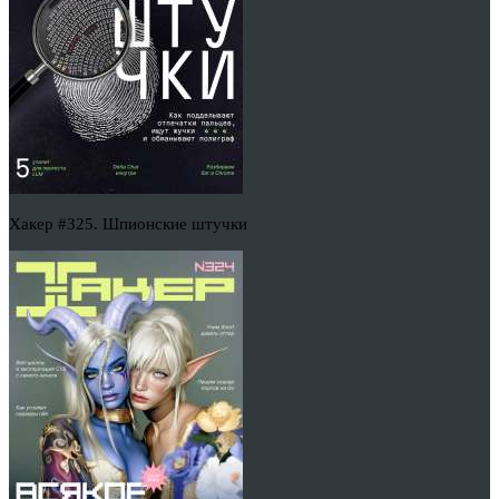
Хакер #325. Шпионские штучки