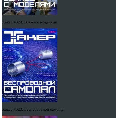
Хакер #324. Всякое с моделями
Хакер #323. Беспроводной самопал