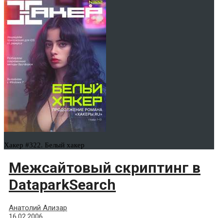
Хакер #322. Белый хакер
Межсайтовый скриптинг в
DataparkSearch
Анатолий Ализар
16.02.2006