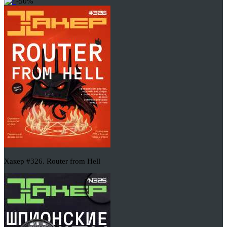
-50%
Хакер #326. Router from Hell