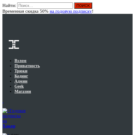
Найти:
Вход
Временная скидка 50%
на годовую подписку
!
Взлом
Приватность
Трюки
Кодинг
Админ
Geek
Магазин
Годовая
подписка
на
Хакер