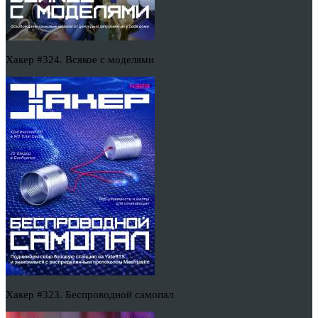
Хакер #324. Всякое с моделями
Хакер #323. Беспроводной самопал