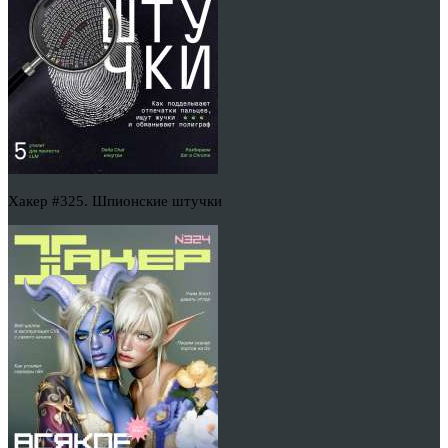
Хакер #325. Шпионские штучки