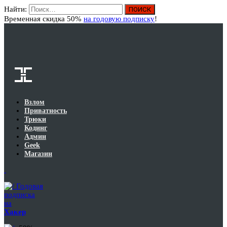
Найти:
Вход
Временная скидка 50%
на годовую подписку
!
Взлом
Приватность
Трюки
Кодинг
Админ
Geek
Магазин
Годовая
подписка
на
Хакер