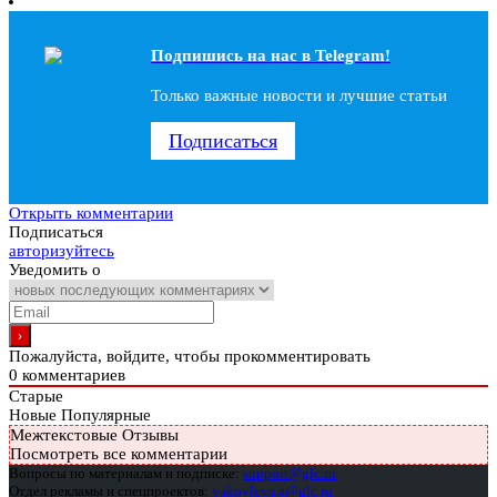
Подпишись на наc в Telegram!
Только важные новости и лучшие статьи
Подписаться
Открыть комментарии
Подписаться
авторизуйтесь
Уведомить о
Пожалуйста, войдите, чтобы прокомментировать
0
комментариев
Старые
Новые
Популярные
Межтекстовые Отзывы
Посмотреть все комментарии
Вопросы по материалам и подписке:
support@glc.ru
Отдел рекламы и спецпроектов:
yakovleva.a@glc.ru