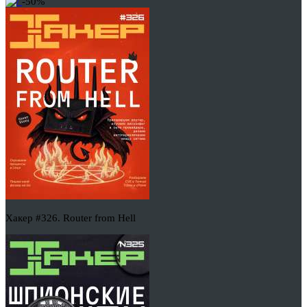
-50%
Хакер #326. Router from Hell