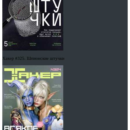
Хакер #325. Шпионские штучки