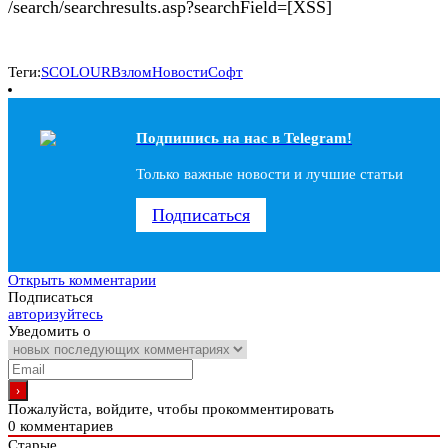
/search/searchresults.asp?searchField=[XSS]
Теги:
SCOLOUR
Взлом
Новости
Софт
Подпишись на наc в Telegram!
Только важные новости и лучшие статьи
Подписаться
Открыть комментарии
Подписаться
авторизуйтесь
Уведомить о
Пожалуйста, войдите, чтобы прокомментировать
0
комментариев
Старые