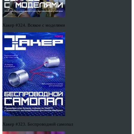
Хакер #324. Всякое с моделями
Хакер #323. Беспроводной самопал