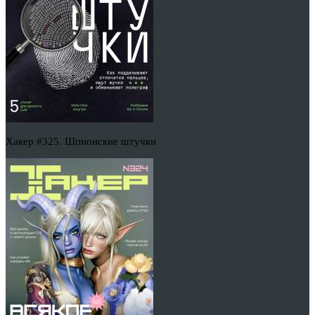
Хакер #325. Шпионские штучки