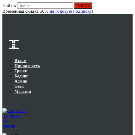
Найти:
Вход
Временная скидка 50%
на годовую подписку
!
Взлом
Приватность
Трюки
Кодинг
Админ
Geek
Магазин
Годовая
подписка
на
Хакер