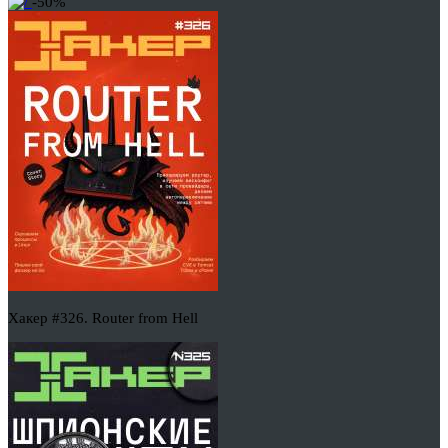
-50%
Хакер #326. Router from Hell