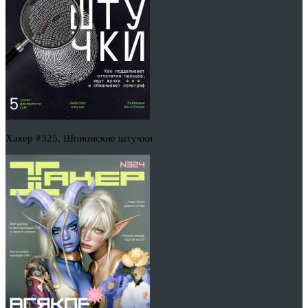
Хакер #325. Шпионские штучки