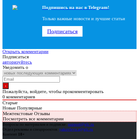
Подпишись на наc в Telegram!
Только важные новости и лучшие статьи
Подписаться
Открыть комментарии
Подписаться
авторизуйтесь
Уведомить о
Пожалуйста, войдите, чтобы прокомментировать
0
комментариев
Старые
Новые
Популярные
Межтекстовые Отзывы
Посмотреть все комментарии
Вопросы по материалам и подписке:
support@glc.ru
Отдел рекламы и спецпроектов:
yakovleva.a@glc.ru
Контент
18+