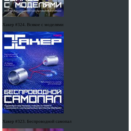
Хакер #324. Всякое с моделями
Хакер #323. Беспроводной самопал