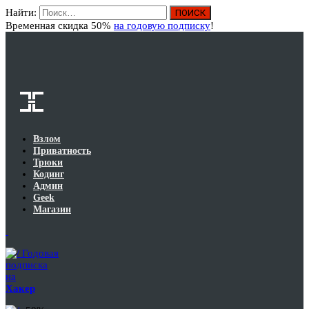
Найти:
Вход
Временная скидка 50%
на годовую подписку
!
Взлом
Приватность
Трюки
Кодинг
Админ
Geek
Магазин
Годовая
подписка
на
Хакер