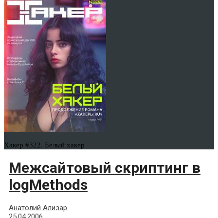
Хакер #322. Белый хакер
Межсайтовый скриптинг в
logMethods
Анатолий Ализар
25.04.2006